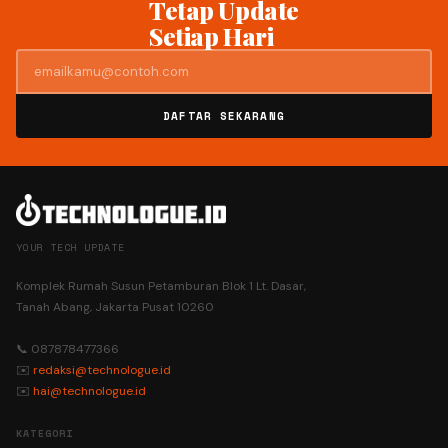
Tetap Update
Setiap Hari
DAFTAR SEKARANG
YOUR TECH UPDATE
Komplek Rumah Susun Petamburan Blok 1 Lt. Dasar,
Tanah Abang, Jakarta Pusat 10260
📞 087878477366
✉️
redaksi@technologue.id
✉️
hai@technologue.id
KATEGORI