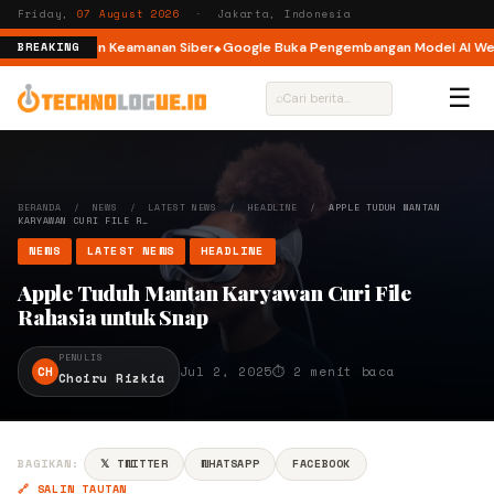
Friday,
07 August 2026
· Jakarta, Indonesia
lami Insiden Keamanan Siber
Google Buka Pengembangan Model AI Weath
BREAKING
☰
⌕
BERANDA
/
NEWS
/
LATEST NEWS
/
HEADLINE
/
APPLE TUDUH MANTAN
KARYAWAN CURI FILE R…
NEWS
LATEST NEWS
HEADLINE
Apple Tuduh Mantan Karyawan Curi File
Rahasia untuk Snap
PENULIS
CH
Jul 2, 2025
⏱ 2 menit baca
Choiru Rizkia
BAGIKAN:
𝕏 TWITTER
WHATSAPP
FACEBOOK
🔗 SALIN TAUTAN