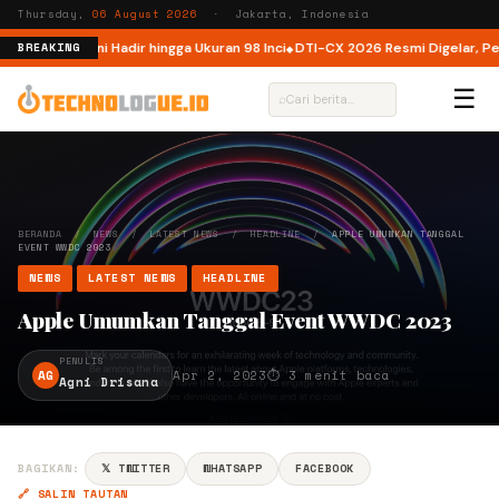
Thursday,
06 August 2026
· Jakarta, Indonesia
donesia, Kini Hadir hingga Ukuran 98 Inci
DTI-CX 2026 Resmi Digelar, Perkua
BREAKING
☰
⌕
BERANDA
/
NEWS
/
LATEST NEWS
/
HEADLINE
/
APPLE UMUMKAN TANGGAL
EVENT WWDC 2023
NEWS
LATEST NEWS
HEADLINE
Apple Umumkan Tanggal Event WWDC 2023
PENULIS
AG
Apr 2, 2023
⏱ 3 menit baca
Agni Drisana
BAGIKAN:
𝕏 TWITTER
WHATSAPP
FACEBOOK
🔗 SALIN TAUTAN