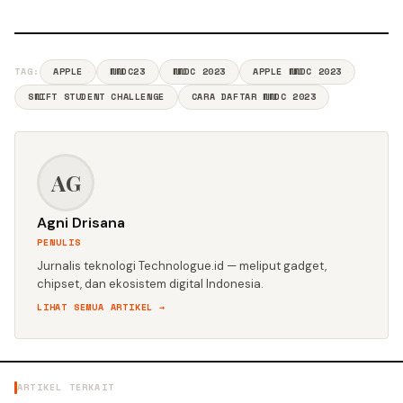
TAG:
APPLE
WWDC23
WWDC 2023
APPLE WWDC 2023
SWIFT STUDENT CHALLENGE
CARA DAFTAR WWDC 2023
AG
Agni Drisana
PENULIS
Jurnalis teknologi Technologue.id — meliput gadget,
chipset, dan ekosistem digital Indonesia.
LIHAT SEMUA ARTIKEL →
ARTIKEL TERKAIT