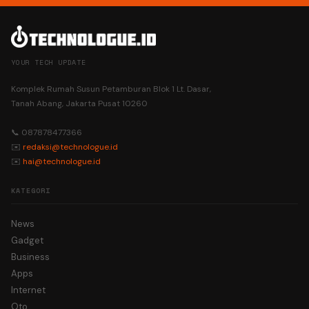
YOUR TECH UPDATE
Komplek Rumah Susun Petamburan Blok 1 Lt. Dasar,
Tanah Abang, Jakarta Pusat 10260
📞 087878477366
✉️
redaksi@technologue.id
✉️
hai@technologue.id
KATEGORI
News
Gadget
Business
Apps
Internet
Oto