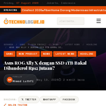
Friday,
07 August 2026
· Jakarta, Indonesia
 AI lewat AI Cinefest 2026
FiberHome Dorong Modernisasi Infrastruktur IS
BREAKING
☰
⌕
BERANDA
/
GAME
/
NEW PRODUCT
/
NEWS
/
LATEST NEWS
/
HEADLINE
/
ASUS ROG ALLY X DENGAN SSD 1TB BAKAL DI…
GAME
NEW PRODUCT
NEWS
LATEST NEWS
HEADLINE
Asus ROG Ally X dengan SSD 1TB Bakal
Dibanderol Rp12 Jutaan?
PENULIS
AH
May 19, 2024
⏱ 2 menit baca
Ahmad Luthfi
BAGIKAN:
𝕏 TWITTER
WHATSAPP
FACEBOOK
🔗 SALIN TAUTAN