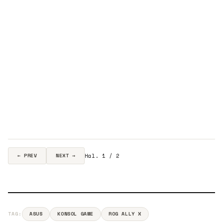
Hal. 1 / 2
← PREV
NEXT →
TAG:
ASUS
KONSOL GAME
ROG ALLY X