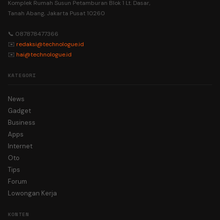
Komplek Rumah Susun Petamburan Blok 1 Lt. Dasar,
Tanah Abang, Jakarta Pusat 10260
📞 087878477366
✉️
redaksi@technologue.id
✉️
hai@technologue.id
KATEGORI
News
Gadget
Business
Apps
Internet
Oto
Tips
Forum
Lowongan Kerja
KONTEN