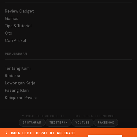
Review Gadget
Games
Tips & Tutorial
Oto
Cari Artikel
PERUSAHAAN
Tentang Kami
Redaksi
Lowongan Kerja
Pasang Iklan
Kebijakan Privasi
© 2026 TECHNOLOGUE.ID · HAK CIPTA DILINDUNGI
INSTAGRAM
TWITTER/X
YOUTUBE
FACEBOOK
📱 BACA LEBIH CEPAT DI APLIKASI