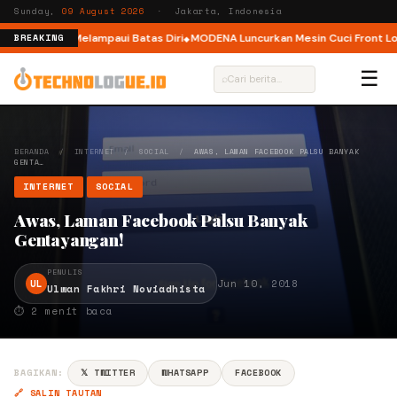
Sunday,
09 August 2026
· Jakarta, Indonesia
Ajak Pelari Melampaui Batas Diri
MODENA Luncurkan Mesin Cuci Front Load
BREAKING
☰
⌕
BERANDA
/
INTERNET
/
SOCIAL
/
AWAS, LAMAN FACEBOOK PALSU BANYAK
GENTA…
INTERNET
SOCIAL
Awas, Laman Facebook Palsu Banyak
Gentayangan!
PENULIS
UL
Jun 10, 2018
Ulwan Fakhri Noviadhista
⏱ 2 menit baca
BAGIKAN:
𝕏 TWITTER
WHATSAPP
FACEBOOK
🔗 SALIN TAUTAN