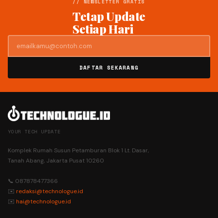
// NEWSLETTER GRATIS
Tetap Update
Setiap Hari
DAFTAR SEKARANG
YOUR TECH UPDATE
Komplek Rumah Susun Petamburan Blok 1 Lt. Dasar,
Tanah Abang, Jakarta Pusat 10260
📞 087878477366
✉️
redaksi@technologue.id
✉️
hai@technologue.id