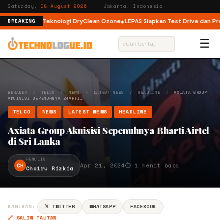
Saturday,
08 August 2026
· Jakarta, Indonesia
oad dengan Teknologi DryClean Ozone
LEPAS Siapkan Test Drive dan Progr
BREAKING
☰
⌕
BERANDA
/
TELCO
/
NEWS
/
LATEST NEWS
/
HEADLINE
/
AXIATA GROUP
AKUISISI SEPENUHNYA BHARTI…
TELCO
NEWS
LATEST NEWS
HEADLINE
Axiata Group Akuisisi Sepenuhnya Bharti Airtel
di Sri Lanka
PENULIS
CH
Apr 21, 2024
⏱ 1 menit baca
Choiru Rizkia
BAGIKAN:
𝕏 TWITTER
WHATSAPP
FACEBOOK
🔗 SALIN TAUTAN