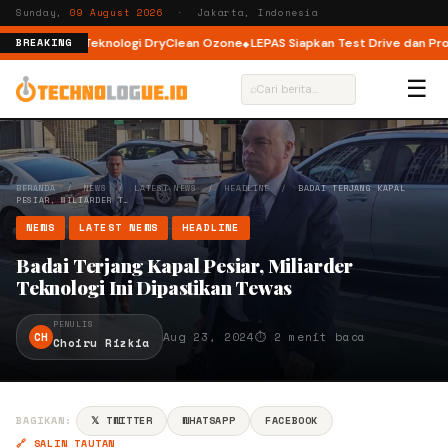
Sunday,
09 August 2026
· Jakarta, Indonesia
d dengan Teknologi DryClean Ozone
LEPAS Siapkan Test Drive dan Program 
BREAKING
☰
⌕
BERANDA
/
NEWS
/
LATEST NEWS
/
HEADLINE
/
BADAI TERJANG KAPAL
PESIAR, MILIARDER T…
NEWS
LATEST NEWS
HEADLINE
Badai Terjang Kapal Pesiar, Miliarder
Teknologi Ini Dipastikan Tewas
PENULIS
CH
Aug 23, 2024
⏱ 2 menit baca
Choiru Rizkia
BAGIKAN:
𝕏 TWITTER
WHATSAPP
FACEBOOK
🔗 SALIN TAUTAN