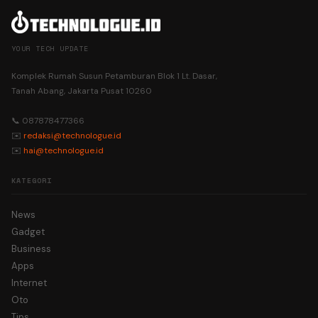
YOUR TECH UPDATE
Komplek Rumah Susun Petamburan Blok 1 Lt. Dasar,
Tanah Abang, Jakarta Pusat 10260
📞 087878477366
✉️
redaksi@technologue.id
✉️
hai@technologue.id
KATEGORI
News
Gadget
Business
Apps
Internet
Oto
Tips