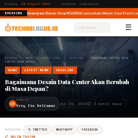
Sunday,
09 August 2026
· Jakarta, Indonesia
jak Pelari Melampaui Batas Diri
MODENA Luncurkan Mesin Cuci Front Load 
BREAKING
☰
⌕
BERANDA
/
NEWS
/
LATEST NEWS
/
HEADLINE
/
BAGAIMANA DESAIN DATA
CENTER AKAN BERUB…
NEWS
LATEST NEWS
HEADLINE
Bagaimana Desain Data Center Akan Berubah
di Masa Depan?
PENULIS
ER
Jan 20, 2023
⏱ 3 menit baca
Erry Ike Setiawan
BAGIKAN:
𝕏 TWITTER
WHATSAPP
FACEBOOK
🔗 SALIN TAUTAN