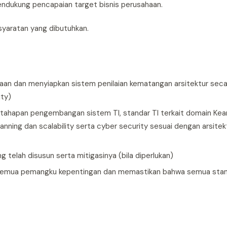
mendukung pencapaian target bisnis perusahaan.
syaratan yang dibutuhkan.
n dan menyiapkan sistem penilaian kematangan arsitektur secar
ity)
hapan pengembangan sistem TI, standar TI terkait domain Ke
ing dan scalability serta cyber security sesuai dengan arsitek
g telah disusun serta mitigasinya (bila diperlukan)
a semua pemangku kepentingan dan memastikan bahwa semua stan