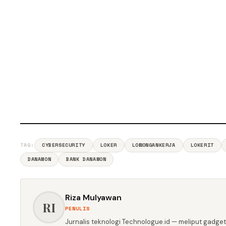
TAG:
CYBERSECURITY
LOKER
LOWONGANKERJA
LOKERIT
DANAMON
BANK DANAMON
Riza Mulyawan
RI
PENULIS
Jurnalis teknologi Technologue.id — meliput gadget,