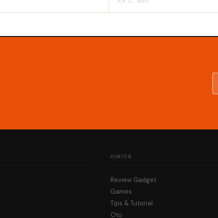
JUN 2, 2023
KONTEN
Review Gadget
Games
Tips & Tutorial
Oto