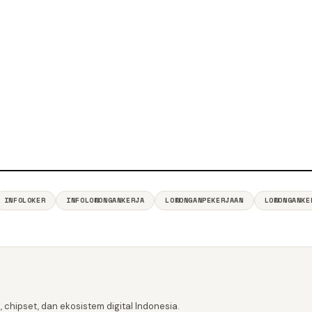
INFOLOKER
INFOLOWONGANKERJA
LOWONGANPEKERJAAN
LOWONGANKE
 chipset, dan ekosistem digital Indonesia.