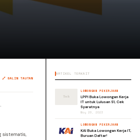
ARTIKEL TERKAIT
🔗 SALIN TAUTAN
LOWONGAN PEKERJAAN
LPPI Buka Lowongan Kerja
IT untuk Lulusan S1, Cek
.
Syaratnya
May 26, 2023
LOWONGAN PEKERJAAN
KAI Buka Lowongan Kerja IT,
 sistematis,
Buruan Daftar!