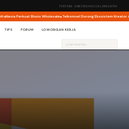
TENTANG KAMI
REDAKSI
IKLAN
KONTAK
exia Perkuat Bisnis Wholesale
Telkomsel Dorong Ekosistem Kreator AI lew
TIPS
FORUM
LOWONGAN KERJA
⌕