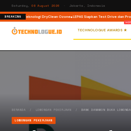
Saturday,
08 August 2026
· Jakarta, Indonesia
 dengan Teknologi DryClean Ozone
LEPAS Siapkan Test Drive dan Program 
BREAKING
TECHNOLOGUE AWARDS ★
BERANDA
/
LOWONGAN PEKERJAAN
/
BANK DANAMON BUKA LOWONG
LOWONGAN PEKERJAAN