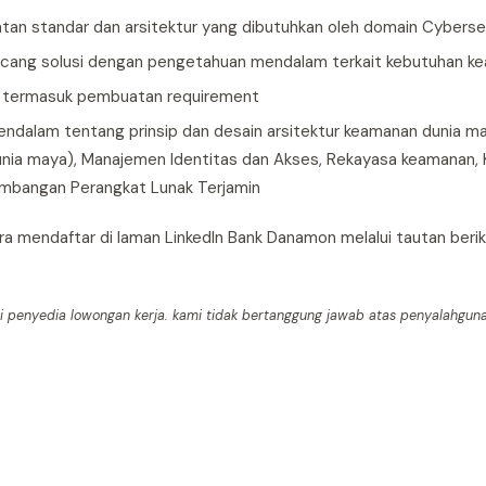
tan standar dan arsitektur yang dibutuhkan oleh domain Cyberse
ancang solusi dengan pengetahuan mendalam terkait kebutuhan k
T termasuk pembuatan requirement
ndalam tentang prinsip dan desain arsitektur keamanan dunia may
ia maya), Manajemen Identitas dan Akses, Rekayasa keamanan, Kr
embangan Perangkat Lunak Terjamin
ra mendaftar di laman LinkedIn Bank Danamon melalui tautan beri
mi penyedia lowongan kerja. kami tidak bertanggung jawab atas penyalahguna