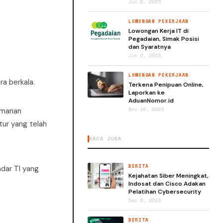
Jun 2, 2023
LOWONGAN PEKERJAAN
Lowongan Kerja IT di
Pegadaian, Simak Posisi
dan Syaratnya
Jun 2, 2023
LOWONGAN PEKERJAAN
a berkala.
Terkena Penipuan Online,
Laporkan ke
AduanNomor.id
amanan
Nov 16, 2023
tur yang telah
BACA JUGA
BERITA
dar TI yang
Kejahatan Siber Meningkat,
Indosat dan Cisco Adakan
Pelatihan Cybersecurity
Dec 6, 2023
BERITA