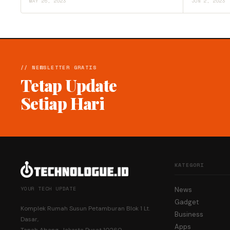
MAY 26, 2023
JUN 2, 2023
// NEWSLETTER GRATIS
Tetap Update
Setiap Hari
KATEGORI
YOUR TECH UPDATE
News
Gadget
Komplek Rumah Susun Petamburan Blok 1 Lt.
Business
Dasar,
Apps