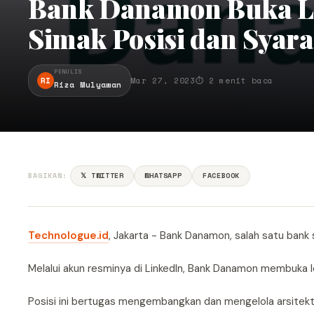
Bank Danamon Buka Lo
Simak Posisi dan Syar
PENULIS
RI
Mar 27, 2023
⏱ 2 menit baca
Riza Mulyawan
BAGIKAN:
𝕏 TWITTER
WHATSAPP
FACEBOOK
Technologue.id
, Jakarta - Bank Danamon, salah satu bank
Melalui akun resminya di LinkedIn, Bank Danamon membuka l
Posisi ini bertugas mengembangkan dan mengelola arsitek