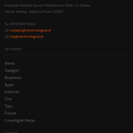
Komplek Rumah Susun Petamburan Blok 1 Lt. Dasar,
Tanah Abang, Jakarta Pusat 10260
📞 087878477366
✉️
redaksi@technologue.id
✉️
hai@technologue.id
KATEGORI
News
Gadget
Business
Apps
Internet
Oto
Tips
Forum
Lowongan Kerja