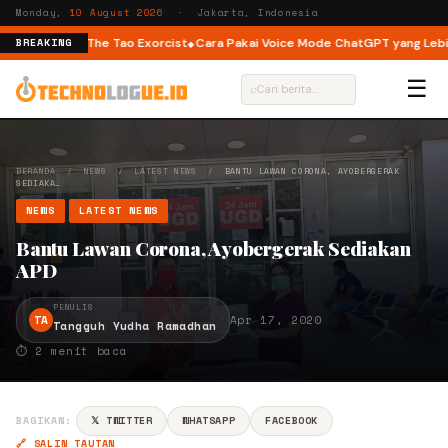
Monday,
10 August 2026
· Jakarta, Indonesia
 You hingga The Tao Exorcist
Cara Pakai Voice Mode ChatGPT yang Lebih 
BREAKING
☰
⌕
BERANDA
/
NEWS
/
LATEST NEWS
/
BANTU LAWAN CORONA, AYOBERGERAK
SEDIAKA…
NEWS
LATEST NEWS
Bantu Lawan Corona, Ayobergerak Sediakan
APD
PENULIS
TA
Apr 17, 2020
Tangguh Yudha Ramadhan
⏱ 2 menit baca
BAGIKAN:
𝕏 TWITTER
WHATSAPP
FACEBOOK
🔗 SALIN TAUTAN