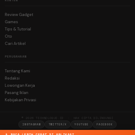
KONTEN
Review Gadget
Games
Tips & Tutorial
Oto
Cari Artikel
PERUSAHAAN
Tentang Kami
Redaksi
Lowongan Kerja
Pasang Iklan
Kebijakan Privasi
© 2026 TECHNOLOGUE.ID · HAK CIPTA DILINDUNGI
INSTAGRAM
TWITTER/X
YOUTUBE
FACEBOOK
📱 BACA LEBIH CEPAT DI APLIKASI