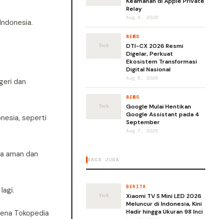
Keamanan di Apple Private
Relay
Aug 6, 2026
Indonesia.
NEWS
DTI-CX 2026 Resmi
Digelar, Perkuat
Ekosistem Transformasi
Digital Nasional
Aug 5, 2026
geri dan
NEWS
Google Mulai Hentikan
Google Assistant pada 4
nesia, seperti
September
Aug 7, 2026
ra aman dan
BACA JUGA
BERITA
lagi.
Xiaomi TV S Mini LED 2026
Meluncur di Indonesia, Kini
Hadir hingga Ukuran 98 Inci
arena Tokopedia