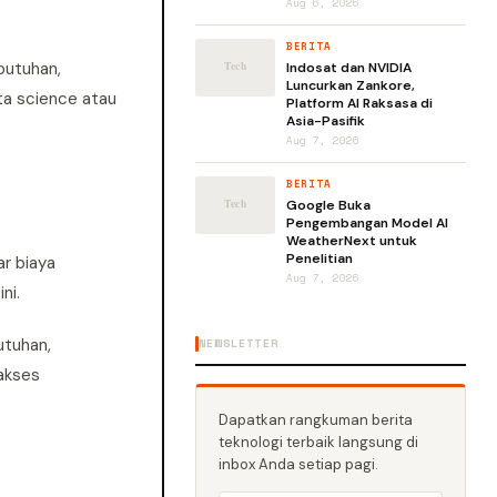
Aug 6, 2026
BERITA
butuhan,
Indosat dan NVIDIA
Luncurkan Zankore,
ta science atau
Platform AI Raksasa di
Asia-Pasifik
Aug 7, 2026
BERITA
Google Buka
Pengembangan Model AI
WeatherNext untuk
Penelitian
r biaya
Aug 7, 2026
ni.
utuhan,
NEWSLETTER
akses
Dapatkan rangkuman berita
teknologi terbaik langsung di
inbox Anda setiap pagi.