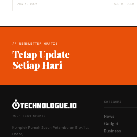
AUG 6, 2026
AUG 6, 2026
// NEWSLETTER GRATIS
Tetap Update
Setiap Hari
KATEGORI
YOUR TECH UPDATE
News
Gadget
Komplek Rumah Susun Petamburan Blok 1 Lt.
Business
Dasar,