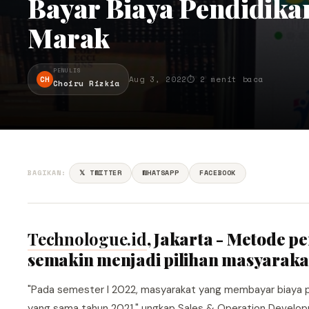
Bayar Biaya Pendidikan
Marak
PENULIS
CH
Aug 3, 2022
⏱ 2 menit baca
Choiru Rizkia
BAGIKAN:
𝕏 TWITTER
WHATSAPP
FACEBOOK
Technologue.id
, Jakarta - Metode p
semakin menjadi pilihan masyaraka
"Pada semester I 2022, masyarakat yang membayar biaya pen
yang sama tahun 2021," ungkap Sales & Operation Develop