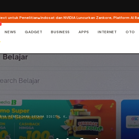
Penelitian
Indosat dan NVIDIA Luncurkan Zankore, Platform AI Raksasa di A
NEWS
GADGET
BUSINESS
APPS
INTERNET
OTO
IAYA PENDIDIKAN SECARA DIGITAL K…