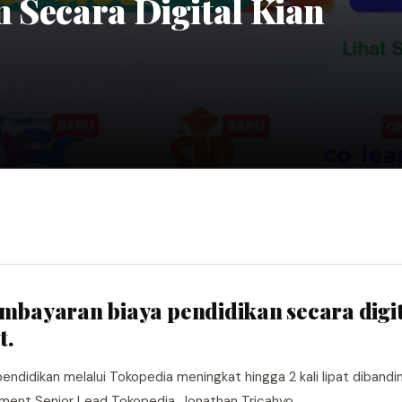
 Secara Digital Kian
embayaran biaya pendidikan secara digi
t.
didikan melalui Tokopedia meningkat hingga 2 kali lipat dibandi
ment Senior Lead Tokopedia, Jonathan Tricahyo.