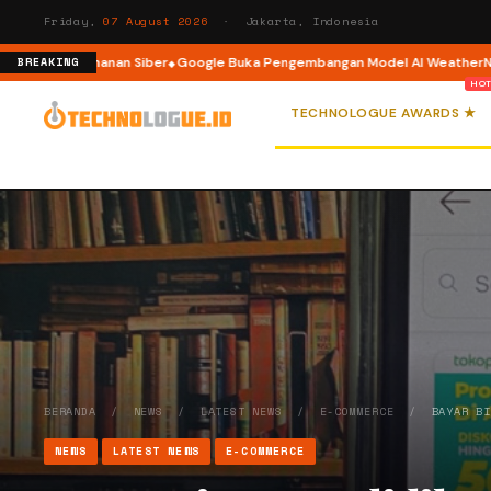
Friday,
07 August 2026
· Jakarta, Indonesia
 Keamanan Siber
Google Buka Pengembangan Model AI WeatherNext untuk 
BREAKING
TECHNOLOGUE AWARDS ★
BERANDA
/
NEWS
/
LATEST NEWS
/
E-COMMERCE
/
BAYAR B
NEWS
LATEST NEWS
E-COMMERCE