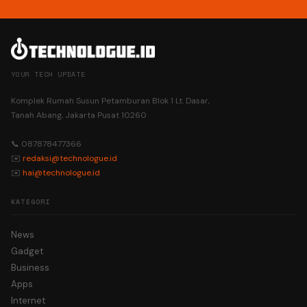
YOUR TECH UPDATE
Komplek Rumah Susun Petamburan Blok 1 Lt. Dasar,
Tanah Abang, Jakarta Pusat 10260
📞 087878477366
✉️
redaksi@technologue.id
✉️
hai@technologue.id
KATEGORI
News
Gadget
Business
Apps
Internet