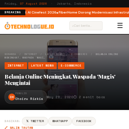
Friday,
07 August 2026
· Jakarta, Indonesia
tor AI lewat AI Cinefest 2026
FiberHome Dorong Modernisasi Infrastruktur
BREAKING
☰
⌕
BERANDA
/
INTERNET
/
LATEST NEWS
/
E-COMMERCE
/
BELANJA ONLINE
MENINGKAT, WASPADA 'MAGI…
INTERNET
LATEST NEWS
E-COMMERCE
Belanja Online Meningkat, Waspada 'Magis'
Mengintai
PENULIS
CH
May 28, 2020
⏱ 2 menit baca
Choiru Rizkia
BAGIKAN:
𝕏 TWITTER
WHATSAPP
FACEBOOK
🔗 SALIN TAUTAN