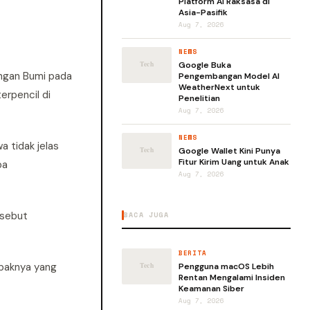
Platform AI Raksasa di
Asia-Pasifik
Aug 7, 2026
NEWS
Google Buka
engan Bumi pada
Pengembangan Model AI
WeatherNext untuk
erpencil di
Penelitian
Aug 7, 2026
NEWS
 tidak jelas
Google Wallet Kini Punya
Fitur Kirim Uang untuk Anak
ba
Aug 7, 2026
rsebut
BACA JUGA
BERITA
mpaknya yang
Pengguna macOS Lebih
Rentan Mengalami Insiden
Keamanan Siber
Aug 7, 2026