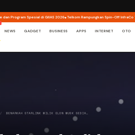
 Program Spesial di GIIAS 2026
Telkom Rampungkan Spin-Off InfraCo Tahap 2
NEWS
GADGET
BUSINESS
APPS
INTERNET
OTO
/
BENARKAH STARLINK MILIK ELON MUSK SEDIA…