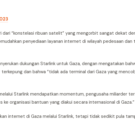
2023
ri dari “konstelasi ribuan satelit” yang mengorbit sangat dekat d
emudahkan penyediaan layanan internet di wilayah pedesaan dan t
erukan dukungan Starlink untuk Gaza, dengan mengatakan bahwa
ang terkepung dan bahwa “tidak ada terminal dari Gaza yang menco
melalui Starlink mendapatkan momentum, pengusaha miliarder te
e organisasi bantuan yang diakui secara internasional di Gaza.”
 internet di Gaza melalui Starlink, tetapi tidak sedikit pula ta