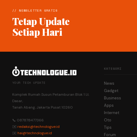
// NEWSLETTER GRATIS
Tetap Update
Setiap Hari
KATEGORI
YOUR TECH UPDATE
News
Gadget
Komplek Rumah Susun Petamburan Blok 1 Lt.
Business
Dasar,
Apps
Tanah Abang, Jakarta Pusat 10260
Internet
Oto
📞 087878477366
✉️
redaksi@technologue.id
Tips
✉️
hai@technologue.id
Forum