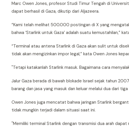
Marc Owen Jones, profesor Studi Timur Tengah di Universita
dapat berhasil di Gaza, dikutip dari Aljazeera.
“Kami telah melihat 500.000 postingan di X yang mengata
bahwa ‘Starlink untuk Gaza’ adalah suatu kemustahilan,” kat
“Terminal atau antena Starlink di Gaza akan sulit untuk dis
tidak akan mengizinkan impor legal,” kata Owen Jones kepad
"Tetapi katakanlah Starlink masuk. Bagaimana cara menyalak
Jalur Gaza berada di bawah blokade Israel sejak tahun 200
barang dan jasa yang masuk dan keluar melalui dua dari tig
Owen Jones juga mencatat bahwa jaringan Starlink bergan
tidak mungkin terjadi dalam situasi saat ini.
"Memiliki terminal Starlink dengan transmisi dua arah dapat