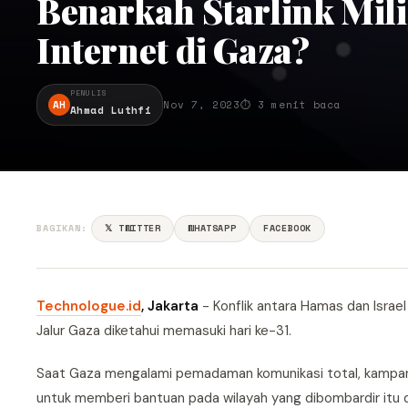
Benarkah Starlink Mil
Internet di Gaza?
PENULIS
AH
Nov 7, 2023
⏱ 3 menit baca
Ahmad Luthfi
BAGIKAN:
𝕏 TWITTER
WHATSAPP
FACEBOOK
Technologue.id
, Jakarta
- Konflik antara Hamas dan Israe
Jalur Gaza diketahui memasuki hari ke-31.
Saat Gaza mengalami pemadaman komunikasi total, kampanye
untuk memberi bantuan pada wilayah yang dibombardir itu d