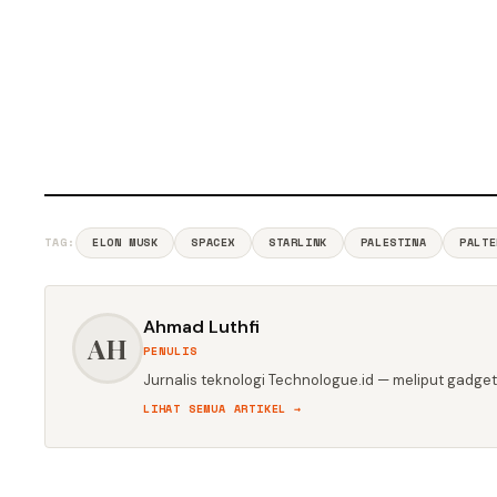
TAG:
ELON MUSK
SPACEX
STARLINK
PALESTINA
PALTE
Ahmad Luthfi
AH
PENULIS
Jurnalis teknologi Technologue.id — meliput gadget,
LIHAT SEMUA ARTIKEL →