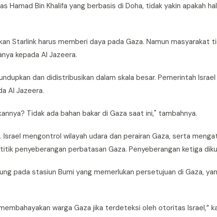
s Hamad Bin Khalifa yang berbasis di Doha, tidak yakin apakah ha
kan Starlink harus memberi daya pada Gaza. Namun masyarakat t
anya kepada Al Jazeera.
elundupkan dan didistribusikan dalam skala besar. Pemerintah Israe
a Al Jazeera.
annya? Tidak ada bahan bakar di Gaza saat ini," tambahnya.
7. Israel mengontrol wilayah udara dan perairan Gaza, serta meng
a titik penyeberangan perbatasan Gaza. Penyeberangan ketiga dikua
tung pada stasiun Bumi yang memerlukan persetujuan di Gaza, y
 membahayakan warga Gaza jika terdeteksi oleh otoritas Israel,” k