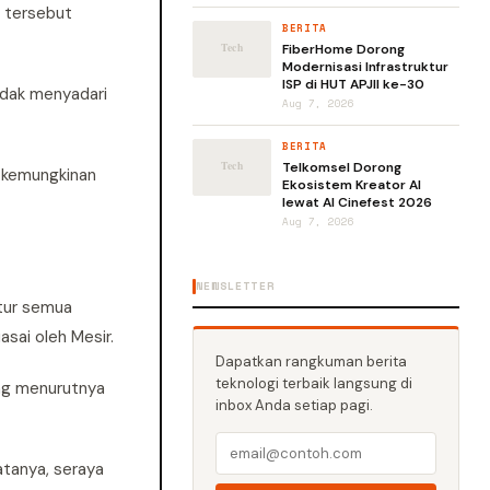
l tersebut
BERITA
FiberHome Dorong
Modernisasi Infrastruktur
ISP di HUT APJII ke-30
idak menyadari
Aug 7, 2026
BERITA
Telkomsel Dorong
l kemungkinan
Ekosistem Kreator AI
lewat AI Cinefest 2026
Aug 7, 2026
NEWSLETTER
atur semua
sai oleh Mesir.
Dapatkan rangkuman berita
teknologi terbaik langsung di
ang menurutnya
inbox Anda setiap pagi.
atanya, seraya