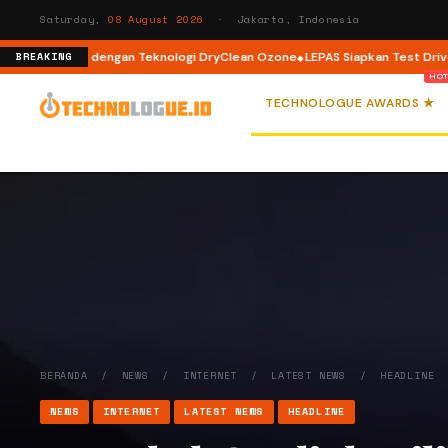
Saturday,
08 August 2026
· Jakarta, Indonesia
ront Load dengan Teknologi DryClean Ozone
LEPAS Siapkan Test Drive dan
BREAKING
TECHNOLOGUE AWARDS ★
BERANDA
/
NEWS
/
INTERNET
/
LATEST NEWS
/
HEADLINE
NEWS
INTERNET
LATEST NEWS
HEADLINE