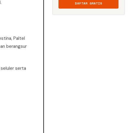
.
DAFTAR GRATIS
stina, Paltel
nan berangsur
seluler serta