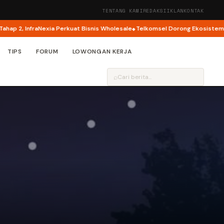
TENTANG KAMI
REDAKSI
IKLAN
KONTAK
, InfraNexia Perkuat Bisnis Wholesale
Telkomsel Dorong Ekosistem Kreato
TIPS
FORUM
LOWONGAN KERJA
⌕