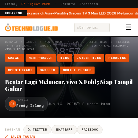
Friday,
07 August 2026
· Jakarta, Indonesia
tform AI Raksasa di Asia-Pasifik
Xiaomi TV S Mini LED 2026 Meluncur di Indon
BREAKING
☰
⌕
BERANDA
/
GADGET
/
NEW PRODUCT
/
NEWS
/
LATEST NEWS
/
HEADLINE
/
SPESIFIKASI
/
GADGETS
/
MOBILE PHONES
/
BENTAR LAGI MELUNCUR,
VIVO X FOLD5 SIAP…
GADGET
NEW PRODUCT
NEWS
LATEST NEWS
HEADLINE
SPESIFIKASI
GADGETS
MOBILE PHONES
Bentar Lagi Meluncur, vivo X Fold5 Siap Tampil
Gahar
PENULIS
RE
Jun 10, 2025
⏱ 2 menit baca
Rendy Islamy
BAGIKAN:
𝕏 TWITTER
WHATSAPP
FACEBOOK
🔗 SALIN TAUTAN