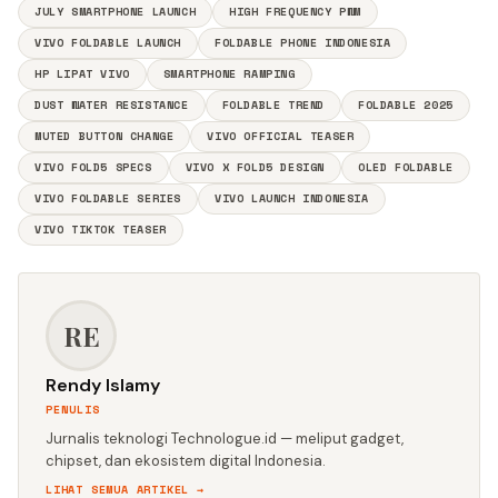
JULY SMARTPHONE LAUNCH
HIGH FREQUENCY PWM
VIVO FOLDABLE LAUNCH
FOLDABLE PHONE INDONESIA
HP LIPAT VIVO
SMARTPHONE RAMPING
DUST WATER RESISTANCE
FOLDABLE TREND
FOLDABLE 2025
MUTED BUTTON CHANGE
VIVO OFFICIAL TEASER
VIVO FOLD5 SPECS
VIVO X FOLD5 DESIGN
OLED FOLDABLE
VIVO FOLDABLE SERIES
VIVO LAUNCH INDONESIA
VIVO TIKTOK TEASER
RE
Rendy Islamy
PENULIS
Jurnalis teknologi Technologue.id — meliput gadget,
chipset, dan ekosistem digital Indonesia.
LIHAT SEMUA ARTIKEL →