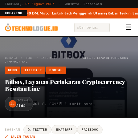
Thursday,
06 August 2026
· Jakarta, Indonesia
ual Mode di M6 DM, Motor Listrik Jadi Penggerak Utama
Kabar Terkini Sash
BREAKING
☰
⌕
BERANDA
/
NEWS
/
INTERNET
/
SOCIAL
/
BITBOX, LAYANAN PERTUKARAN
CRYPTOCURREN…
NEWS
INTERNET
SOCIAL
Bitbox, Layanan Pertukaran Cryptocurrency
Besutan Line
PENULIS
AL
Jul 2, 2018
⏱ 1 menit baca
Aldi
BAGIKAN:
𝕏 TWITTER
WHATSAPP
FACEBOOK
🔗 SALIN TAUTAN