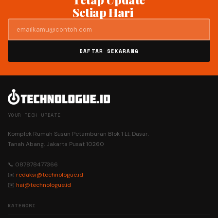
Setiap Hari
DAFTAR SEKARANG
YOUR TECH UPDATE
Komplek Rumah Susun Petamburan Blok 1 Lt. Dasar,
Tanah Abang, Jakarta Pusat 10260
📞 087878477366
✉️
redaksi@technologue.id
✉️
hai@technologue.id
KATEGORI