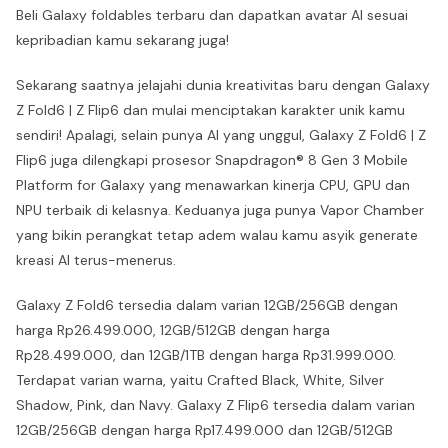
Beli Galaxy foldables terbaru dan dapatkan avatar AI sesuai
kepribadian kamu sekarang juga!
Sekarang saatnya jelajahi dunia kreativitas baru dengan Galaxy
Z Fold6 | Z Flip6 dan mulai menciptakan karakter unik kamu
sendiri! Apalagi, selain punya AI yang unggul, Galaxy Z Fold6 | Z
Flip6 juga dilengkapi prosesor Snapdragon® 8 Gen 3 Mobile
Platform for Galaxy yang menawarkan kinerja CPU, GPU dan
NPU terbaik di kelasnya. Keduanya juga punya Vapor Chamber
yang bikin perangkat tetap adem walau kamu asyik generate
kreasi AI terus-menerus.
Galaxy Z Fold6 tersedia dalam varian 12GB/256GB dengan
harga Rp26.499.000, 12GB/512GB dengan harga
Rp28.499.000, dan 12GB/1TB dengan harga Rp31.999.000.
Terdapat varian warna, yaitu Crafted Black, White, Silver
Shadow, Pink, dan Navy. Galaxy Z Flip6 tersedia dalam varian
12GB/256GB dengan harga Rp17.499.000 dan 12GB/512GB