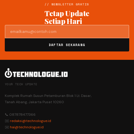
// NEWSLETTER GRATIS
Tetap Update
Setiap Hari
DAFTAR SEKARANG
YOUR TECH UPDATE
Komplek Rumah Susun Petamburan Blok 1 Lt. Dasar,
Tanah Abang, Jakarta Pusat 10260
📞 087878477366
✉️
redaksi@technologue.id
✉️
hai@technologue.id