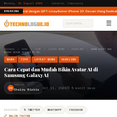
Monday,
10 August 2026
· Jakarta, Indonesia
ebih Natural dengan GPT-Live
Rumor iPhone 20: Desain Ulang Radikal untu
BREAKING
☰
⌕
BERANDA
/
NEWS
/
TIPS
/
LATEST NEWS
/
HEADLINE
/
CARA CEPAT DAN
MUDAH BIKIN AVATAR AI DI…
NEWS
TIPS
LATEST NEWS
HEADLINE
Cara Cepat dan Mudah Bikin Avatar AI di
Samsung Galaxy AI
PENULIS
CH
Oct 11, 2024
⏱ 5 menit baca
Choiru Rizkia
BAGIKAN:
𝕏 TWITTER
WHATSAPP
FACEBOOK
🔗 SALIN TAUTAN