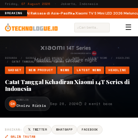
Friday,
07 August 2026
· Jakarta, Indonesia
, Platform AI Raksasa di Asia-Pasifik
Xiaomi TV S Mini LED 2026 Meluncur di 
BREAKING
☰
⌕
BERANDA
/
GADGET
/
NEW PRODUCT
/
NEWS
/
LATEST NEWS
/
HEADLINE
/
CATAT TANGGAL KEHADIRAN XIAOMI 14T SERI…
GADGET
NEW PRODUCT
NEWS
LATEST NEWS
HEADLINE
Catat Tanggal Kehadiran Xiaomi 14T Series di
Indonesia
PENULIS
CH
Sep 28, 2024
⏱ 2 menit baca
Choiru Rizkia
BAGIKAN:
𝕏 TWITTER
WHATSAPP
FACEBOOK
🔗 SALIN TAUTAN