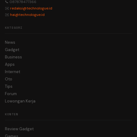
📞 087878477366
✉️
redaksi@technologue.id
✉️
hai@technologue.id
KATEGORI
News
Gadget
Business
Apps
Internet
Oto
Tips
Forum
Lowongan Kerja
KONTEN
Review Gadget
Games