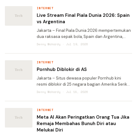
Justice/DOJ) mengumu
INTERNET
Live Stream Final Piala Dunia 2026: Spain
vs Argentina
Jakarta – Final Piala Dunia 2026 mempertemukan
dua raksasa sepak bola, Spain dan Argentina,
dalam laga puncak yang dinanti jutaan pasang
Denny Mahardy · Jul 19, 2026
mata. Pertandingan ini dijadwalkan berlangsung
pada 19 Juli 2
INTERNET
Pornhub Diblokir di AS
Jakarta – Situs dewasa populer Pornhub kini
resmi diblokir di 25 negara bagian Amerika Serikat.
Pemblokiran ini merupakan dampak langsung dari
Denny Mahardy · Jul 18, 2026
penerapan undang-undang verifikasi usia yang
semakin ke
INTERNET
Meta AI Akan Peringatkan Orang Tua Jika
Remaja Membahas Bunuh Diri atau
Melukai Diri