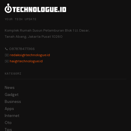
YOUR TECH UPDATE
Komplek Rumah Susun Petamburan Blok 1 Lt. Dasar,
Tanah Abang, Jakarta Pusat 10260
📞 087878477366
✉️
redaksi@technologue.id
✉️
hai@technologue.id
KATEGORI
News
Gadget
Business
Apps
Internet
Oto
Tips