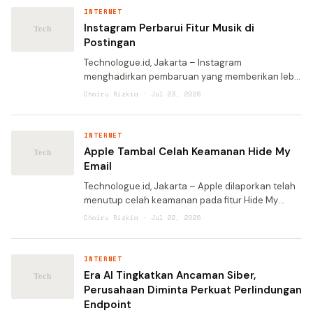
INTERNET
Instagram Perbarui Fitur Musik di
Postingan
Technologue.id, Jakarta – Instagram
menghadirkan pembaruan yang memberikan lebih
banyak fleksibilitas bagi pengguna dan kreator
Choiru Rizkia · Jul 23, 2026
konten. Platform media sosial milik Meta itu kini
memungkinkan p
INTERNET
Apple Tambal Celah Keamanan Hide My
Email
Technologue.id, Jakarta – Apple dilaporkan telah
menutup celah keamanan pada fitur Hide My
Email yang tersedia untuk pelanggan iCloud+,
Choiru Rizkia · Jul 22, 2026
setelah ditemukan kerentanan yang
memungkinkan alamat em
INTERNET
Era AI Tingkatkan Ancaman Siber,
Perusahaan Diminta Perkuat Perlindungan
Endpoint