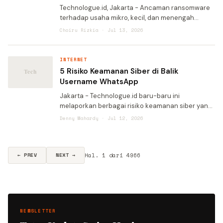
Technologue.id, Jakarta - Ancaman ransomware
terhadap usaha mikro, kecil, dan menengah
(UMKM) di Asia Tenggara terus menunjukkan tren
Choiru Rizkia · Jul 13, 2026
peningkatan. Laporan terbaru Kaspersky
mengungkapkan bahwa sebany
INTERNET
5 Risiko Keamanan Siber di Balik
Username WhatsApp
Jakarta - Technologue.id baru-baru ini
melaporkan berbagai risiko keamanan siber yang
mengintai di era digital. Kini, WhatsApp
Denny Mahardy · Jul 12, 2026
menghadirkan fitur username yang
memungkinkan pengguna berkomunikasi tanp
Hal. 1 dari 4966
← PREV
NEXT →
NEWSLETTER