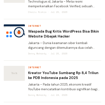
Technologue.id, Jakarta – Meta resmi
memperkenalkan Facebook Verified, sebuah
lencana verifikasi gratis yang dirancang untuk
Choiru Rizkia · Jul 28, 2026
membantu pengguna mengetahui bahwa sebuah
akun benar-benar dimiliki
INTERNET
Waspada Bug Kritis WordPress Bisa Bikin
Website Dibajak Hacker
Jakarta – Dunia keamanan siber kembali
diguncang dengan ditemukannya dua celah
berbahaya pada sistem manajemen konten
Denny Mahardy · Jul 28, 2026
WordPress. Kerentanan ini tengah dieksploitasi
oleh peretas tak lama setelah diu
INTERNET
Kreator YouTube Sumbang Rp 8,4 Triliun
ke PDB Indonesia pada 2025
Jakarta – Pada tahun 2025, ekonomi kreatif
YouTube mencatatkan kontribusi signifikan bagi
perekonomian nasional. Platform video ini
Denny Mahardy · Jul 24, 2026
menyumbang Rp 8,4 triliun terhadap Produk
Domestik Bruto (PDB) Ind