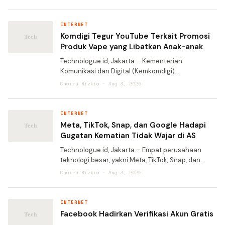
langsung ke peramban Chrome. Melalui fitur
terbaru ini, Spark dapat
INTERNET
Komdigi Tegur YouTube Terkait Promosi
Produk Vape yang Libatkan Anak-anak
Technologue.id, Jakarta – Kementerian
Komunikasi dan Digital (Kemkomdigi)
melayangkan Surat Teguran Pertama kepada
Choiru Rizkia · Aug 3, 2026
YouTube setelah ditemukan konten siaran
langsung (live stream) yang menampilkan
INTERNET
Meta, TikTok, Snap, dan Google Hadapi
Gugatan Kematian Tidak Wajar di AS
Technologue.id, Jakarta – Empat perusahaan
teknologi besar, yakni Meta, TikTok, Snap, dan
Google, kembali menghadapi tekanan hukum di
Choiru Rizkia · Aug 3, 2026
Amerika Serikat. Social Media Victims Law Center
(SMVLC) men
INTERNET
Facebook Hadirkan Verifikasi Akun Gratis