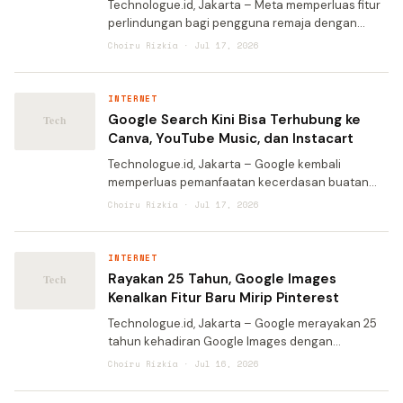
Technologue.id, Jakarta – Meta memperluas fitur
perlindungan bagi pengguna remaja dengan
menghadirkan sistem baru yang dapat memberi
Choiru Rizkia · Jul 17, 2026
tahu orang tua atau wali apabila percakapan
anak mereka deng
INTERNET
Google Search Kini Bisa Terhubung ke
Canva, YouTube Music, dan Instacart
Technologue.id, Jakarta – Google kembali
memperluas pemanfaatan kecerdasan buatan
(AI) di layanan Search dengan menghadirkan
Choiru Rizkia · Jul 17, 2026
integrasi baru ke sejumlah aplikasi populer. Mulai
pekan ini di Amer
INTERNET
Rayakan 25 Tahun, Google Images
Kenalkan Fitur Baru Mirip Pinterest
Technologue.id, Jakarta – Google merayakan 25
tahun kehadiran Google Images dengan
menghadirkan pembaruan terbesar dalam
Choiru Rizkia · Jul 16, 2026
sejarah layanan pencarian gambar tersebut.
Tidak hanya memperbarui user