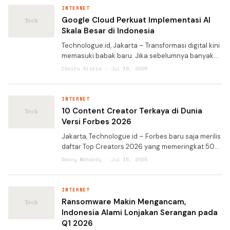
INTERNET
Google Cloud Perkuat Implementasi AI
Skala Besar di Indonesia
Technologue.id, Jakarta – Transformasi digital kini
memasuki babak baru. Jika sebelumnya banyak
perusahaan mengusung strategi cloud first, kini
Choiru Rizkia · Jul 16, 2026
fokus bergeser menuju AI ready, yakni kesiapan
infra
INTERNET
10 Content Creator Terkaya di Dunia
Versi Forbes 2026
Jakarta, Technologue.id – Forbes baru saja merilis
daftar Top Creators 2026 yang memeringkat 50
bintang media sosial berpenghasilan tertinggi.
Denny Mahardy · Jul 15, 2026
Daftar ini mencakup kreator dari TikTok, YouTube,
Insta
INTERNET
Ransomware Makin Mengancam,
Indonesia Alami Lonjakan Serangan pada
Q1 2026