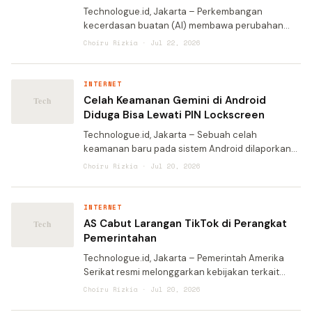
Technologue.id, Jakarta – Perkembangan
kecerdasan buatan (AI) membawa perubahan
besar bagi dunia bisnis, tetapi di saat yang sama
Choiru Rizkia · Jul 22, 2026
juga meningkatkan tantangan keamanan siber.
Seiring semakin ba
INTERNET
Celah Keamanan Gemini di Android
Diduga Bisa Lewati PIN Lockscreen
Technologue.id, Jakarta – Sebuah celah
keamanan baru pada sistem Android dilaporkan
memungkinkan seseorang dengan akses fisik ke
Choiru Rizkia · Jul 20, 2026
perangkat melewati autentikasi PIN locksreen
dalam kondisi te
INTERNET
AS Cabut Larangan TikTok di Perangkat
Pemerintahan
Technologue.id, Jakarta – Pemerintah Amerika
Serikat resmi melonggarkan kebijakan terkait
penggunaan TikTok di lingkungan federal.
Choiru Rizkia · Jul 20, 2026
Departemen Kehakiman AS (Department of