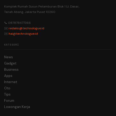
Komplek Rumah Susun Petamburan Blok 1 Lt. Dasar,
Tanah Abang, Jakarta Pusat 10260
📞 087878477366
✉️
redaksi@technologue.id
✉️
hai@technologue.id
KATEGORI
News
Gadget
Business
Apps
Internet
Oto
Tips
Forum
Lowongan Kerja