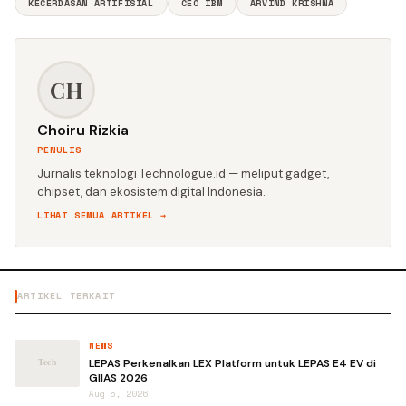
KECERDASAN ARTIFISIAL
CEO IBM
ARVIND KRISHNA
CH
Choiru Rizkia
PENULIS
Jurnalis teknologi Technologue.id — meliput gadget,
chipset, dan ekosistem digital Indonesia.
LIHAT SEMUA ARTIKEL →
ARTIKEL TERKAIT
NEWS
LEPAS Perkenalkan LEX Platform untuk LEPAS E4 EV di
GIIAS 2026
Aug 5, 2026