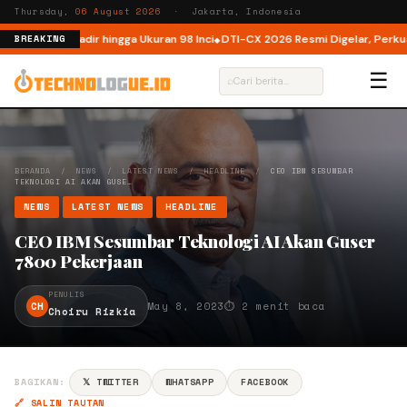
Thursday,
06 August 2026
· Jakarta, Indonesia
sia, Kini Hadir hingga Ukuran 98 Inci
DTI-CX 2026 Resmi Digelar, Perkuat E
BREAKING
☰
⌕
BERANDA
/
NEWS
/
LATEST NEWS
/
HEADLINE
/
CEO IBM SESUMBAR
TEKNOLOGI AI AKAN GUSE…
NEWS
LATEST NEWS
HEADLINE
CEO IBM Sesumbar Teknologi AI Akan Guser
7800 Pekerjaan
PENULIS
CH
May 8, 2023
⏱ 2 menit baca
Choiru Rizkia
BAGIKAN:
𝕏 TWITTER
WHATSAPP
FACEBOOK
🔗 SALIN TAUTAN