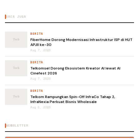
BACA JUGA
BERITA
FiberHome Dorong Modernisasi Infrastruktur ISP di HUT
APJII ke-30
Aug 7, 2026
BERITA
Telkomsel Dorong Ekosistem Kreator AI lewat AI
Cinefest 2026
Aug 7, 2026
BERITA
Telkom Rampungkan Spin-Off InfraCo Tahap 2,
InfraNexia Perkuat Bisnis Wholesale
Aug 8, 2026
NEWSLETTER