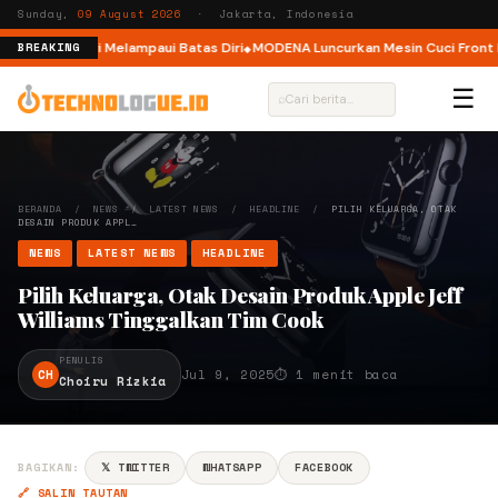
Sunday,
09 August 2026
· Jakarta, Indonesia
, Ajak Pelari Melampaui Batas Diri
MODENA Luncurkan Mesin Cuci Front Lo
BREAKING
☰
⌕
BERANDA
/
NEWS
/
LATEST NEWS
/
HEADLINE
/
PILIH KELUARGA, OTAK
DESAIN PRODUK APPL…
NEWS
LATEST NEWS
HEADLINE
Pilih Keluarga, Otak Desain Produk Apple Jeff
Williams Tinggalkan Tim Cook
PENULIS
CH
Jul 9, 2025
⏱ 1 menit baca
Choiru Rizkia
BAGIKAN:
𝕏 TWITTER
WHATSAPP
FACEBOOK
🔗 SALIN TAUTAN