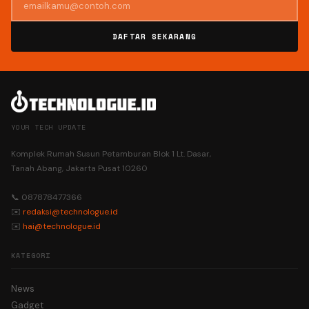
DAFTAR SEKARANG
YOUR TECH UPDATE
Komplek Rumah Susun Petamburan Blok 1 Lt. Dasar,
Tanah Abang, Jakarta Pusat 10260
📞 087878477366
✉️
redaksi@technologue.id
✉️
hai@technologue.id
KATEGORI
News
Gadget