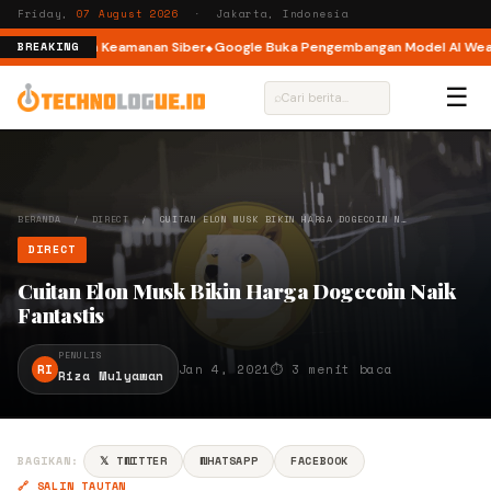
Friday,
07 August 2026
· Jakarta, Indonesia
ami Insiden Keamanan Siber
Google Buka Pengembangan Model AI Weather
BREAKING
☰
⌕
BERANDA
/
DIRECT
/
CUITAN ELON MUSK BIKIN HARGA DOGECOIN N…
DIRECT
Cuitan Elon Musk Bikin Harga Dogecoin Naik
Fantastis
PENULIS
RI
Jan 4, 2021
⏱ 3 menit baca
Riza Mulyawan
BAGIKAN:
𝕏 TWITTER
WHATSAPP
FACEBOOK
🔗 SALIN TAUTAN