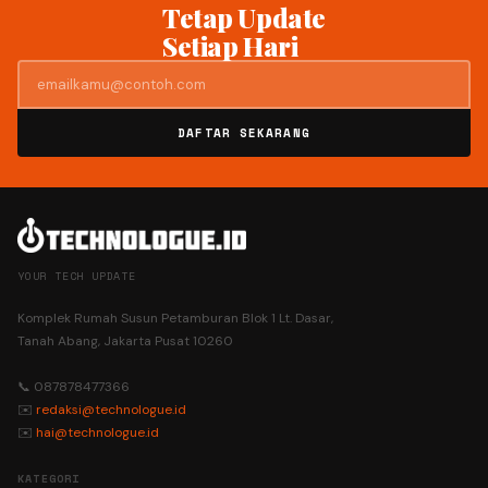
Tetap Update
Setiap Hari
DAFTAR SEKARANG
YOUR TECH UPDATE
Komplek Rumah Susun Petamburan Blok 1 Lt. Dasar,
Tanah Abang, Jakarta Pusat 10260
📞 087878477366
✉️
redaksi@technologue.id
✉️
hai@technologue.id
KATEGORI