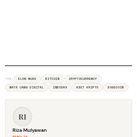
TAG:
ELON MUSK
BITCOIN
CRYPTOCURRENCY
MATA UANG DIGITAL
INDODAX
ASET KRIPTO
DOGECOIN
RI
Riza Mulyawan
PENULIS