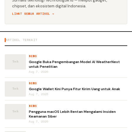
Jurnalis teknologi Technologue.id — meliput gadget,
chipset, dan ekosistem digital Indonesia.
LIHAT SEMUA ARTIKEL →
ARTIKEL TERKAIT
NEWS
Google Buka Pengembangan Model AI WeatherNext
untuk Penelitian
Aug 7, 2026
NEWS
Google Wallet Kini Punya Fitur Kirim Uang untuk Anak
Aug 7, 2026
NEWS
Pengguna macOS Lebih Rentan Mengalami Insiden
Keamanan Siber
Aug 7, 2026