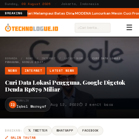
Sunday,
09 August 2026
· Jakarta, Indonesia
ar, Ajak Pelari Melampaui Batas Diri
MODENA Luncurkan Mesin Cuci Front 
BREAKING
☰
⌕
BERANDA
/
NEWS
/
INTERNET
/
LATEST NEWS
/
CURI DATA LOKASI
PENGGUNA, GOOGLE DIGET…
NEWS
INTERNET
LATEST NEWS
Curi Data Lokasi Pengguna, Google Digetok
Denda Rp879 Miliar
PENULIS
IQ
Aug 12, 2022
⏱ 2 menit baca
Iqbal Marsyaf
BAGIKAN:
𝕏 TWITTER
WHATSAPP
FACEBOOK
🔗 SALIN TAUTAN