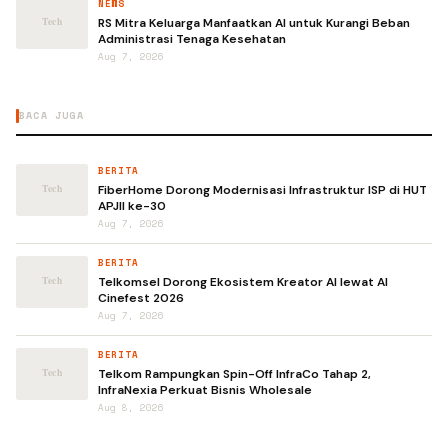
NEWS
RS Mitra Keluarga Manfaatkan AI untuk Kurangi Beban
Administrasi Tenaga Kesehatan
Aug 7, 2026
BACA JUGA
BERITA
FiberHome Dorong Modernisasi Infrastruktur ISP di HUT
APJII ke-30
Aug 7, 2026
BERITA
Telkomsel Dorong Ekosistem Kreator AI lewat AI
Cinefest 2026
Aug 7, 2026
BERITA
Telkom Rampungkan Spin-Off InfraCo Tahap 2,
InfraNexia Perkuat Bisnis Wholesale
Aug 8, 2026