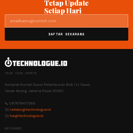
Tetap Update
Setiap Hari
DAFTAR SEKARANG
YOUR TECH UPDATE
Komplek Rumah Susun Petamburan Blok 1 Lt. Dasar,
Tanah Abang, Jakarta Pusat 10260
📞 087878477366
✉️
redaksi@technologue.id
✉️
hai@technologue.id
KATEGORI