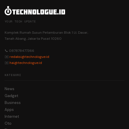
YOUR TECH UPDATE
Komplek Rumah Susun Petamburan Blok 1 Lt. Dasar,
Tanah Abang, Jakarta Pusat 10260
📞 087878477366
✉️
redaksi@technologue.id
✉️
hai@technologue.id
KATEGORI
News
Gadget
Business
Apps
Internet
Oto