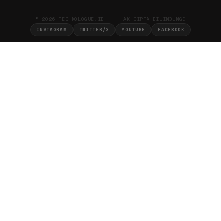
© 2026 TECHNOLOGUE.ID · HAK CIPTA DILINDUNGI
INSTAGRAM
TWITTER/X
YOUTUBE
FACEBOOK