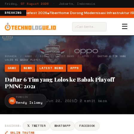
Friday,
07 August 2026
· Jakarta, Indonesia
wat AI Cinefest 2026
FiberHome Dorong Modernisasi Infrastruktur ISP di H
BREAKING
☰
⌕
BERANDA
/
GAME
/
NEWS
/
LATEST NEWS
/
APPS
/
DAFTAR 6 TIM YANG
LOLOS KE BABAK PLAYOF…
GAME
NEWS
LATEST NEWS
APPS
Daftar 6 Tim yang Lolos ke Babak Playoff
PMNC 2021
PENULIS
RE
Jun 22, 2021
⏱ 2 menit baca
Rendy Islamy
BAGIKAN:
𝕏 TWITTER
WHATSAPP
FACEBOOK
🔗 SALIN TAUTAN