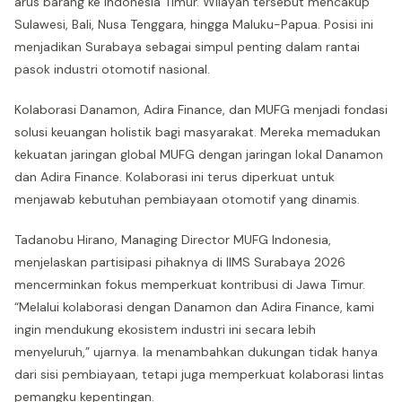
arus barang ke Indonesia Timur. Wilayah tersebut mencakup
Sulawesi, Bali, Nusa Tenggara, hingga Maluku-Papua. Posisi ini
menjadikan Surabaya sebagai simpul penting dalam rantai
pasok industri otomotif nasional.
Kolaborasi Danamon, Adira Finance, dan MUFG menjadi fondasi
solusi keuangan holistik bagi masyarakat. Mereka memadukan
kekuatan jaringan global MUFG dengan jaringan lokal Danamon
dan Adira Finance. Kolaborasi ini terus diperkuat untuk
menjawab kebutuhan pembiayaan otomotif yang dinamis.
Tadanobu Hirano, Managing Director MUFG Indonesia,
menjelaskan partisipasi pihaknya di IIMS Surabaya 2026
mencerminkan fokus memperkuat kontribusi di Jawa Timur.
“Melalui kolaborasi dengan Danamon dan Adira Finance, kami
ingin mendukung ekosistem industri ini secara lebih
menyeluruh,” ujarnya. Ia menambahkan dukungan tidak hanya
dari sisi pembiayaan, tetapi juga memperkuat kolaborasi lintas
pemangku kepentingan.