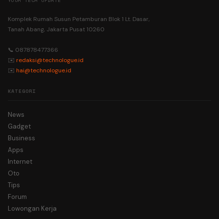
YOUR TECH UPDATE
Komplek Rumah Susun Petamburan Blok 1 Lt. Dasar,
Tanah Abang, Jakarta Pusat 10260
📞 087878477366
✉️
redaksi@technologue.id
✉️
hai@technologue.id
KATEGORI
News
Gadget
Business
Apps
Internet
Oto
Tips
Forum
Lowongan Kerja