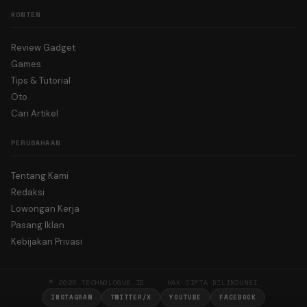
KONTEN
Review Gadget
Games
Tips & Tutorial
Oto
Cari Artikel
PERUSAHAAN
Tentang Kami
Redaksi
Lowongan Kerja
Pasang Iklan
Kebijakan Privasi
© 2026 TECHNOLOGUE.ID · HAK CIPTA DILINDUNGI
INSTAGRAM
TWITTER/X
YOUTUBE
FACEBOOK