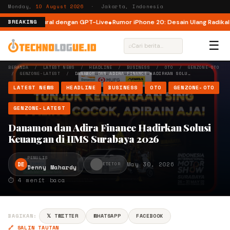
Monday,
10 August 2026
· Jakarta, Indonesia
 Lebih Natural dengan GPT-Live
Rumor iPhone 20: Desain Ulang Radikal un
BREAKING
☰
⌕
BERANDA
/
LATEST NEWS
/
HEADLINE
/
BUSINESS
/
OTO
/
GENZONE-OTO
/
GENZONE-LATEST
/
DANAMON DAN ADIRA FINANCE HADIRKAN SOLU…
LATEST NEWS
HEADLINE
BUSINESS
OTO
GENZONE-OTO
GENZONE-LATEST
Danamon dan Adira Finance Hadirkan Solusi
Keuangan di IIMS Surabaya 2026
PENULIS
DE
May 30, 2026
EDITOR
Denny Mahardy
⏱ 4 menit baca
BAGIKAN:
𝕏 TWITTER
WHATSAPP
FACEBOOK
🔗 SALIN TAUTAN