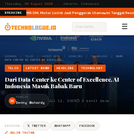
Thursday,
06 August 2026
· Jakarta, Indonesia
ual Mode di M6 DM, Motor Listrik Jadi Penggerak Utama
Ini Tanggal Resmi 
BREAKING
☰
⌕
BERANDA
/
TELCO
/
LATEST NEWS
/
HEADLINE
/
TECHNOLOGY
/
DARI
DATA CENTER KE CENTER OF EXCELLENC…
TELCO
LATEST NEWS
HEADLINE
TECHNOLOGY
Dari Data Center ke Center of Excellence, AI
Indonesia Masuk Babak Baru
PENULIS
DE
Jul 12, 2025
⏱ 2 menit baca
Denny Mahardy
BAGIKAN:
𝕏 TWITTER
WHATSAPP
FACEBOOK
🔗 SALIN TAUTAN