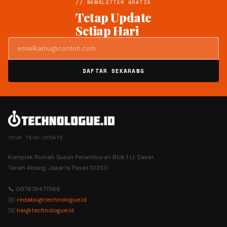
// NEWSLETTER GRATIS
Tetap Update
Setiap Hari
DAFTAR SEKARANG
YOUR TECH UPDATE
Komplek Rumah Susun Petamburan Blok 1 Lt. Dasar,
Tanah Abang, Jakarta Pusat 10260
📞 087878477366
✉️
redaksi@technologue.id
✉️
hai@technologue.id