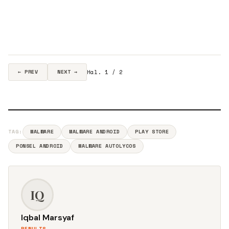
Hal. 1 / 2
← PREV
NEXT →
TAG:
MALWARE
MALWARE ANDROID
PLAY STORE
PONSEL ANDROID
MALWARE AUTOLYCOS
IQ
Iqbal Marsyaf
PENULIS