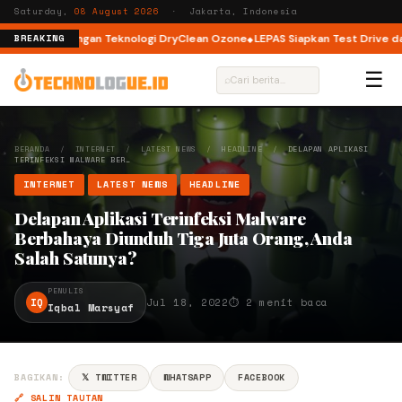
Saturday,
08 August 2026
· Jakarta, Indonesia
ont Load dengan Teknologi DryClean Ozone
LEPAS Siapkan Test Drive dan 
BREAKING
☰
⌕
BERANDA
/
INTERNET
/
LATEST NEWS
/
HEADLINE
/
DELAPAN APLIKASI
TERINFEKSI MALWARE BER…
INTERNET
LATEST NEWS
HEADLINE
Delapan Aplikasi Terinfeksi Malware
Berbahaya Diunduh Tiga Juta Orang, Anda
Salah Satunya?
PENULIS
IQ
Jul 18, 2022
⏱ 2 menit baca
Iqbal Marsyaf
BAGIKAN:
𝕏 TWITTER
WHATSAPP
FACEBOOK
🔗 SALIN TAUTAN