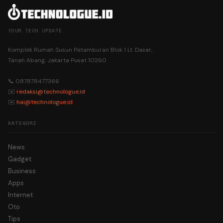
YOUR TECH UPDATE
Komplek Rumah Susun Petamburan Blok 1 Lt. Dasar,
Tanah Abang, Jakarta Pusat 10260
📞 087878477366
✉️
redaksi@technologue.id
✉️
hai@technologue.id
KATEGORI
News
Gadget
Business
Apps
Internet
Oto
Tips