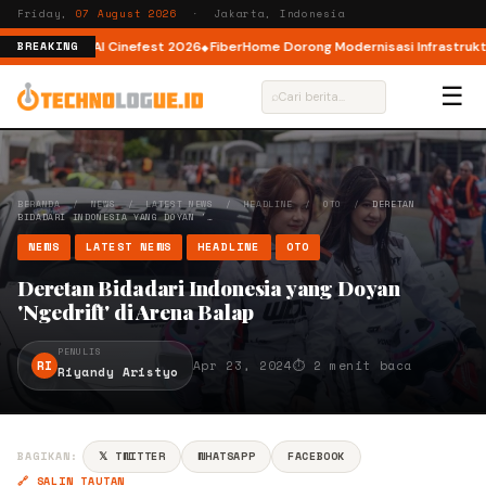
Friday,
07 August 2026
· Jakarta, Indonesia
AI lewat AI Cinefest 2026
FiberHome Dorong Modernisasi Infrastruktur ISP
BREAKING
☰
⌕
BERANDA
/
NEWS
/
LATEST NEWS
/
HEADLINE
/
OTO
/
DERETAN
BIDADARI INDONESIA YANG DOYAN '…
NEWS
LATEST NEWS
HEADLINE
OTO
Deretan Bidadari Indonesia yang Doyan
'Ngedrift' di Arena Balap
PENULIS
RI
Apr 23, 2024
⏱ 2 menit baca
Riyandy Aristyo
BAGIKAN:
𝕏 TWITTER
WHATSAPP
FACEBOOK
🔗 SALIN TAUTAN