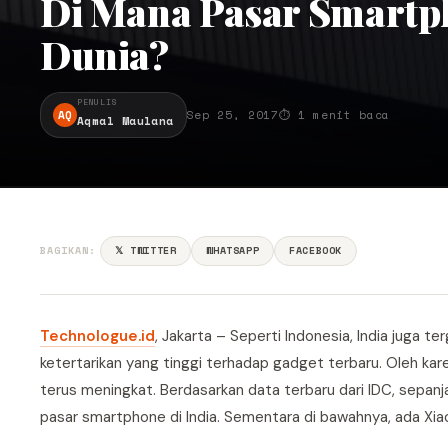
Di Mana Pasar Smartph
Dunia?
PENULIS
AQ
Sep 25, 2017
⏱ 1 menit baca
Aqmal Maulana
BAGIKAN:
𝕏 TWITTER
WHATSAPP
FACEBOOK
Technologue.id
, Jakarta – Seperti Indonesia, India juga
ketertarikan yang tinggi terhadap gadget terbaru. Oleh ka
terus meningkat. Berdasarkan data terbaru dari IDC, sepan
pasar smartphone di India. Sementara di bawahnya, ada Xia