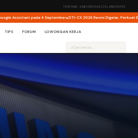
TENTANG KAMI
REDAKSI
IKLAN
KONTAK
 Assistant pada 4 September
DTI-CX 2026 Resmi Digelar, Perkuat Ekosist
TIPS
FORUM
LOWONGAN KERJA
⌕