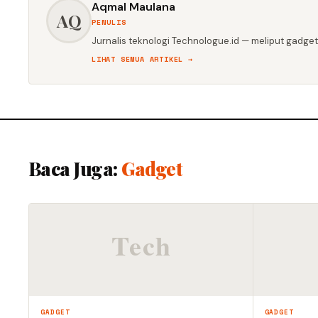
Aqmal Maulana
AQ
PENULIS
Jurnalis teknologi Technologue.id — meliput gadget,
LIHAT SEMUA ARTIKEL →
Baca Juga:
Gadget
GADGET
GADGET