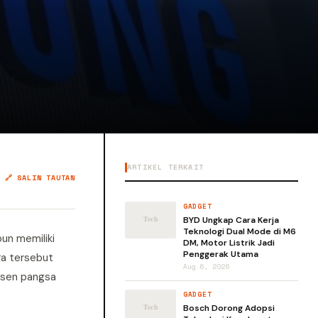
ARTIKEL TERKAIT
🔗 SALIN TAUTAN
GADGET
BYD Ungkap Cara Kerja
Teknologi Dual Mode di M6
un memiliki
DM, Motor Listrik Jadi
Penggerak Utama
ra tersebut
Aug 6, 2026
ersen pangsa
GADGET
Bosch Dorong Adopsi