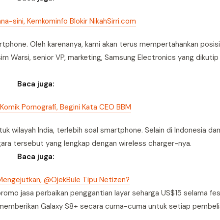
na-sini, Kemkominfo Blokir NikahSirri.com
martphone. Oleh karenanya, kami akan terus mempertahankan posis
Warsi, senior VP, marketing, Samsung Electronics yang dikutip 
Baca juga:
 Komik Pornografi, Begini Kata CEO BBM
k wilayah India, terlebih soal smartphone. Selain di Indonesia da
gara tersebut yang lengkap dengan wireless charger-nya.
Baca juga:
Mengejutkan, @OjekBule Tipu Netizen?
romo jasa perbaikan penggantian layar seharga US$15 selama fes
n memberikan Galaxy S8+ secara cuma-cuma untuk setiap pembel