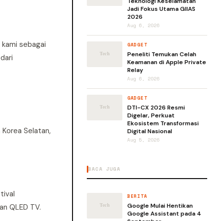
Teknologi Keselamatan
Jadi Fokus Utama GIIAS
2026
Aug 6, 2026
i kami sebagai
GADGET
Peneliti Temukan Celah
dari
Keamanan di Apple Private
Relay
Aug 6, 2026
GADGET
DTI-CX 2026 Resmi
Digelar, Perkuat
Ekosistem Transformasi
n Korea Selatan,
Digital Nasional
Aug 5, 2026
BACA JUGA
tival
BERITA
Google Mulai Hentikan
ian QLED TV.
Google Assistant pada 4