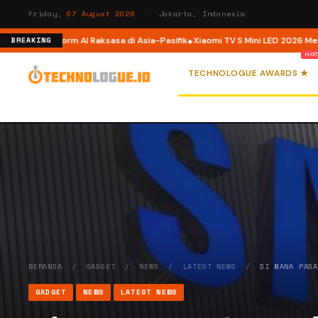
Friday,
07 August 2026
· Jakarta, Indonesia
e, Platform AI Raksasa di Asia-Pasifik
Xiaomi TV S Mini LED 2026 Meluncur d
BREAKING
TECHNOLOGUE AWARDS ★
BERANDA
/
GADGET
/
NEWS
/
LATEST NEWS
/
DI MANA PAS
GADGET
NEWS
LATEST NEWS