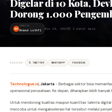
Digelar di 10 Kota, De
Dorong 1.000 Pengemb
PENULIS
AH
Nov 28, 2023
⏱ 3 menit baca
Ahmad Luthfi
BAGIKAN:
𝕏 TWITTER
WHATSAPP
FACEBOOK
Technologue.id
, Jakarta
- Berbagai sektor bisa memanfaa
operasional perusahaan. Ke depan, diharapkan lebih banya
Untuk mendorong kualitas maupun kuantitas talenta digital
mencoba untuk mengakselerasi hal tersebut melalui penyel