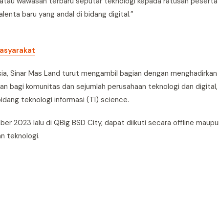
au wawasan terbaru seputar teknologi kepada ratusan peserta ha
alenta baru yang andal di bidang digital.”
Masyarakat
a, Sinar Mas Land turut mengambil bagian dengan menghadirkan 
kan bagi komunitas dan sejumlah perusahaan teknologi dan digital, 
bidang teknologi informasi (TI) science.
 2023 lalu di QBig BSD City, dapat diikuti secara offline maupun
n teknologi.