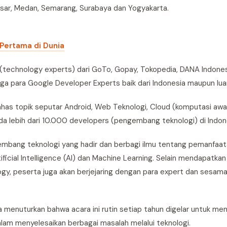
kassar, Medan, Semarang, Surabaya dan Yogyakarta.
 Pertama di Dunia
echnology experts) dari GoTo, Gopay, Tokopedia, DANA Indonesia,
ingga para Google Developer Experts baik dari Indonesia maupun lua
ahas topik seputar Android, Web Teknologi, Cloud (komputasi awa
a lebih dari 10.000 developers (pengembang teknologi) di Indon
gembang teknologi yang hadir dan berbagi ilmu tentang pemanfaat
ificial Intelligence (AI) dan Machine Learning. Selain mendapatk
ogy, peserta juga akan berjejaring dengan para expert dan ses
enuturkan bahwa acara ini rutin setiap tahun digelar untuk meng
lam menyelesaikan berbagai masalah melalui teknologi.