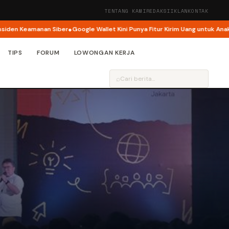
TENTANG KAMI
REDAKSI
IKLAN
KONTAK
Keamanan Siber
Google Wallet Kini Punya Fitur Kirim Uang untuk Anak
Googl
TIPS
FORUM
LOWONGAN KERJA
⌕