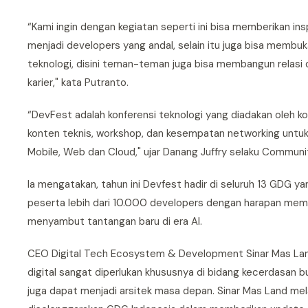
“Kami ingin dengan kegiatan seperti ini bisa memberikan in
menjadi developers yang andal, selain itu juga bisa memb
teknologi, disini teman-teman juga bisa membangun relasi
karier," kata Putranto.
“DevFest adalah konferensi teknologi yang diadakan oleh k
konten teknis, workshop, dan kesempatan networking untuk pa
Mobile, Web dan Cloud," ujar Danang Juffry selaku Communi
Ia mengatakan, tahun ini Devfest hadir di seluruh 13 GDG ya
peserta lebih dari 10.000 developers dengan harapan memb
menyambut tantangan baru di era AI.
CEO Digital Tech Ecosystem & Development Sinar Mas Land I
digital sangat diperlukan khususnya di bidang kecerdasan b
juga dapat menjadi arsitek masa depan. Sinar Mas Land me