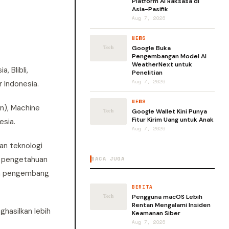
Platform AI Raksasa di
Asia-Pasifik
Aug 7, 2026
NEWS
Google Buka
Pengembangan Model AI
WeatherNext untuk
 Blibli,
Penelitian
Aug 7, 2026
r Indonesia.
NEWS
n), Machine
Google Wallet Kini Punya
Fitur Kirim Uang untuk Anak
esia.
Aug 7, 2026
an teknologi
an pengetahuan
BACA JUGA
ama pengembang
BERITA
Pengguna macOS Lebih
Rentan Mengalami Insiden
hasilkan lebih
Keamanan Siber
Aug 7, 2026