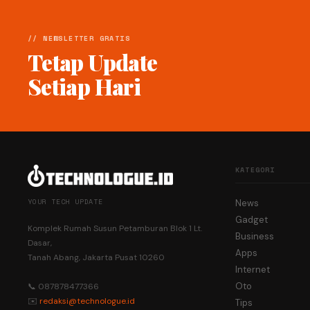
// NEWSLETTER GRATIS
Tetap Update
Setiap Hari
KATEGORI
YOUR TECH UPDATE
News
Gadget
Komplek Rumah Susun Petamburan Blok 1 Lt.
Business
Dasar,
Apps
Tanah Abang, Jakarta Pusat 10260
Internet
Oto
📞 087878477366
✉️
redaksi@technologue.id
Tips