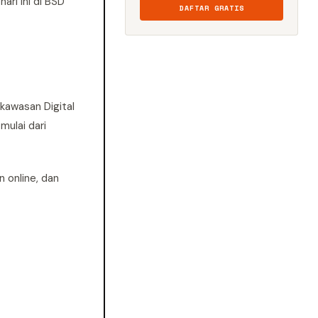
ri ini di BSD
DAFTAR GRATIS
kawasan Digital
mulai dari
 online, dan