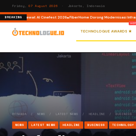
Friday,
07 August 2026
· Jakarta, Indonesia
or AI lewat AI Cinefest 2026
FiberHome Dorong Modernisasi Infrastruktur
BREAKING
TECHNOLOGUE AWARDS ★
BERANDA
/
NEWS
/
LATEST NEWS
/
HEADLINE
/
BUSINESS
NEWS
LATEST NEWS
HEADLINE
BUSINESS
TECHNOLOGY