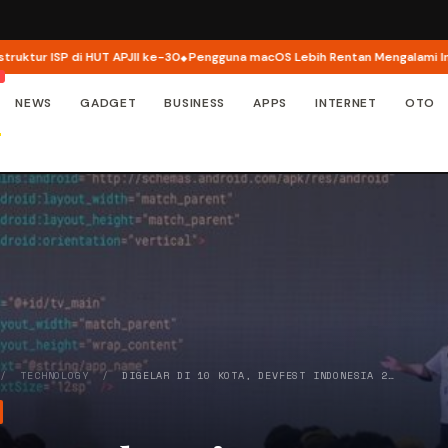
 ISP di HUT APJII ke-30
Pengguna macOS Lebih Rentan Mengalami Insiden 
NEWS
GADGET
BUSINESS
APPS
INTERNET
OTO
/
TECHNOLOGY
/
DIGELAR DI 10 KOTA, DEVFEST INDONESIA 2…