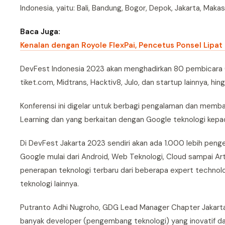
Indonesia, yaitu: Bali, Bandung, Bogor, Depok, Jakarta, Ma
Baca Juga:
Kenalan dengan Royole FlexPai, Pencetus Ponsel Lipat
DevFest Indonesia 2023 akan menghadirkan 80 pembicara (t
tiket.com, Midtrans, Hacktiv8, Julo, dan startup lainnya, h
Konferensi ini digelar untuk berbagi pengalaman dan memb
Learning dan yang berkaitan dengan Google teknologi kepad
Di DevFest Jakarta 2023 sendiri akan ada 1.000 lebih pen
Google mulai dari Android, Web Teknologi, Cloud sampai Art
penerapan teknologi terbaru dari beberapa expert technol
teknologi lainnya.
Putranto Adhi Nugroho, GDG Lead Manager Chapter Jakarta m
banyak developer (pengembang teknologi) yang inovatif da