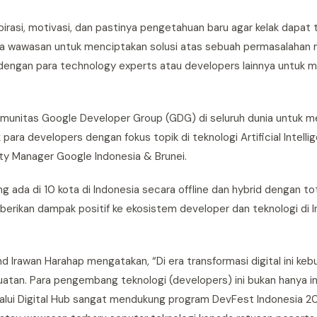
spirasi, motivasi, dan pastinya pengetahuan baru agar kelak dap
uka wawasan untuk menciptakan solusi atas sebuah permasalahan m
 dengan para technology experts atau developers lainnya untuk 
omunitas Google Developer Group (GDG) di seluruh dunia untuk m
ra developers dengan fokus topik di teknologi Artificial Intellig
ty Manager Google Indonesia & Brunei.
ng ada di 10 kota di Indonesia secara offline dan hybrid dengan to
erikan dampak positif ke ekosistem developer dan teknologi di I
rawan Harahap mengatakan, “Di era transformasi digital ini keb
uatan. Para pengembang teknologi (developers) ini bukan hanya in
lalui Digital Hub sangat mendukung program DevFest Indonesia 2