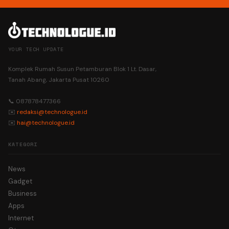
YOUR TECH UPDATE
Komplek Rumah Susun Petamburan Blok 1 Lt. Dasar,
Tanah Abang, Jakarta Pusat 10260
📞 087878477366
✉️
redaksi@technologue.id
✉️
hai@technologue.id
KATEGORI
News
Gadget
Business
Apps
Internet