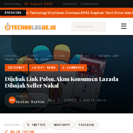
Saturday,
08 August 2026
· Jakarta, Indonesia
Load dengan Teknologi DryClean Ozone
LEPAS Siapkan Test Drive dan Prog
BREAKING
☰
⌕
BERANDA
/
INTERNET
/
LATEST NEWS
/
E-COMMERCE
/
DIJEBAK LINK
PALSU, AKUN KONSUMEN LAZAD…
INTERNET
LATEST NEWS
E-COMMERCE
Dijebak Link Palsu, Akun Konsumen Lazada
Dibajak Seller Nakal
PENULIS
CH
May 7, 2020
⏱ 3 menit baca
Choiru Rizkia
BAGIKAN:
𝕏 TWITTER
WHATSAPP
FACEBOOK
🔗 SALIN TAUTAN