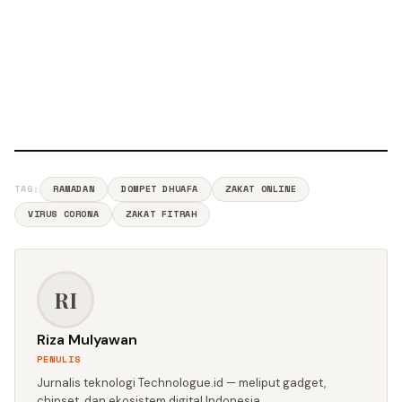
TAG:
RAMADAN
DOMPET DHUAFA
ZAKAT ONLINE
VIRUS CORONA
ZAKAT FITRAH
RI
Riza Mulyawan
PENULIS
Jurnalis teknologi Technologue.id — meliput gadget,
chipset, dan ekosistem digital Indonesia.