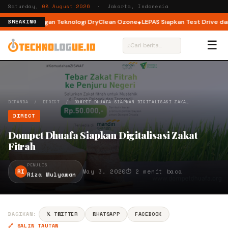
Saturday,
08 August 2026
· Jakarta, Indonesia
nt Load dengan Teknologi DryClean Ozone
LEPAS Siapkan Test Drive dan P
BREAKING
☰
⌕
BERANDA
/
DIRECT
/
DOMPET DHUAFA SIAPKAN DIGITALISASI ZAKA…
DIRECT
Dompet Dhuafa Siapkan Digitalisasi Zakat
Fitrah
PENULIS
RI
May 3, 2020
⏱ 2 menit baca
Riza Mulyawan
BAGIKAN:
𝕏 TWITTER
WHATSAPP
FACEBOOK
🔗 SALIN TAUTAN