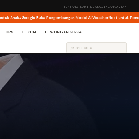
TENTANG KAMI
REDAKSI
IKLAN
KONTAK
 Anak
Google Buka Pengembangan Model AI WeatherNext untuk Penelitian
TIPS
FORUM
LOWONGAN KERJA
⌕