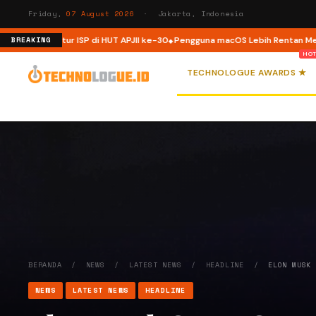
Friday,
07 August 2026
· Jakarta, Indonesia
frastruktur ISP di HUT APJII ke-30
Pengguna macOS Lebih Rentan Mengalam
BREAKING
TECHNOLOGUE AWARDS ★
BERANDA
/
NEWS
/
LATEST NEWS
/
HEADLINE
/
ELON MUSK
NEWS
LATEST NEWS
HEADLINE