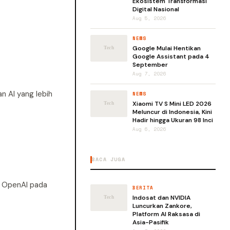
Ekosistem Transformasi
Digital Nasional
Aug 5, 2026
NEWS
Google Mulai Hentikan
Google Assistant pada 4
September
Aug 7, 2026
 AI yang lebih
NEWS
Xiaomi TV S Mini LED 2026
Meluncur di Indonesia, Kini
Hadir hingga Ukuran 98 Inci
Aug 6, 2026
BACA JUGA
n OpenAI pada
BERITA
Indosat dan NVIDIA
Luncurkan Zankore,
Platform AI Raksasa di
Asia-Pasifik