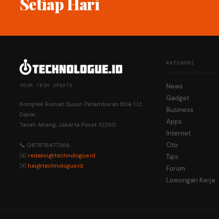
Setiap Hari
KATEGORI
YOUR TECH UPDATE
News
Gadget
Komplek Rumah Susun Petamburan Blok 1 Lt.
Business
Dasar,
Apps
Tanah Abang, Jakarta Pusat 10260
Internet
Oto
📞 087878477366
✉️
redaksi@technologue.id
Tips
✉️
hai@technologue.id
Forum
Lowongan Kerja