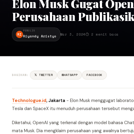
Elon Musk Gugat Open
Perusahaan Publikasi
PENULIS
RI
Mar 3, 2024
⏱ 2 menit baca
Riyandy Aristyo
BAGIKAN:
𝕏 TWITTER
WHATSAPP
FACEBOOK
Technologue.id
, Jakarta
- Elon Musk menggugat laboratori
Tesla dan SpaceX itu menuduh perusahaan tersebut mengab
Diketahui, OpenAI yang terkenal dengan model bahasa ChatG
mata Musk. Dia mengklaim perusahaan yang awalnya bertujuan