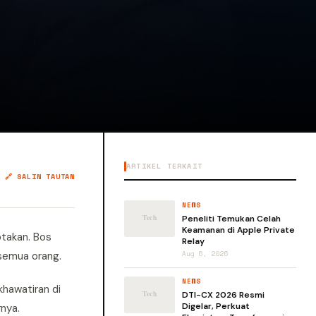
ARTIKEL TERKAIT
🔗 SALIN TAUTAN
NEWS
Peneliti Temukan Celah
Keamanan di Apple Private
ptakan. Bos
Relay
semua orang.
Aug 6, 2026
NEWS
khawatiran di
DTI-CX 2026 Resmi
Digelar, Perkuat
nya.