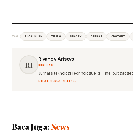
TAG:
ELON MUSK
TESLA
SPACEX
OPENAI
CHATGPT
Riyandy Aristyo
RI
PENULIS
Jurnalis teknologi Technologue.id — meliput gadget,
LIHAT SEMUA ARTIKEL →
Baca Juga:
News