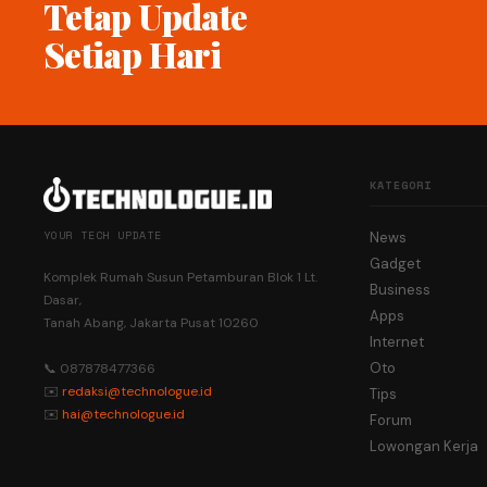
Tetap Update
Setiap Hari
KATEGORI
YOUR TECH UPDATE
News
Gadget
Komplek Rumah Susun Petamburan Blok 1 Lt.
Business
Dasar,
Apps
Tanah Abang, Jakarta Pusat 10260
Internet
Oto
📞 087878477366
✉️
redaksi@technologue.id
Tips
✉️
hai@technologue.id
Forum
Lowongan Kerja