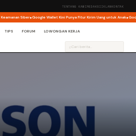
TENTANG KAMI
REDAKSI
IKLAN
KONTAK
anan Siber
Google Wallet Kini Punya Fitur Kirim Uang untuk Anak
Google B
TIPS
FORUM
LOWONGAN KERJA
⌕