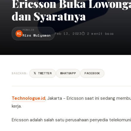
Ericsson Buka Lowonga
dan Syaratnya
PENULIS
RI
Feb 13, 2023
⏱ 2 menit baca
Riza Mulyawan
BAGIKAN:
𝕏 TWITTER
WHATSAPP
FACEBOOK
Technologue.id
, Jakarta - Ericsson saat ini sedang membu
kerja.
Ericsson adalah salah satu perusahaan penyedia telekomuni