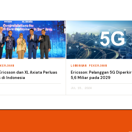
EKERJAAN
LOWONGAN PEKERJAAN
Ericsson dan XL Axiata Perluas
Ericsson: Pelanggan 5G Diperki
 di Indonesia
5,6 Miliar pada 2029
JUL 15, 2024