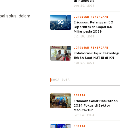
di Indonesia
May 29, 2024
al solusi dalam
LOWONGAN PEKERJAAN
Ericsson: Pelanggan 5G
Diperkirakan Capai 5,6
Miliar pada 2029
Jul 15, 2024
LOWONGAN PEKERJAAN
Kolaborasi Unjuk Teknologi
5G SA Saat HUT RI di IKN
Aug 17, 2024
BACA JUGA
BERITA
Ericsson Gelar Hackathon
2024 Fokus di Sektor
Manufaktur
Oct 24, 2024
BERITA