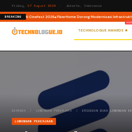
Friday,
07 August 2026
· Jakarta, Indonesia
I lewat AI Cinefest 2026
FiberHome Dorong Modernisasi Infrastruktur ISP 
BREAKING
TECHNOLOGUE AWARDS ★
BERANDA
/
LOWONGAN PEKERJAAN
/
ERICSSON BUKA LOWONGAN K
LOWONGAN PEKERJAAN