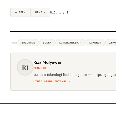
Hal. 1 / 2
← PREV
NEXT →
TAG:
ERICSSON
LOKER
LOWONGANKERJA
LOKERIT
INFO
Riza Mulyawan
RI
PENULIS
Jurnalis teknologi Technologue.id — meliput gadget,
LIHAT SEMUA ARTIKEL →