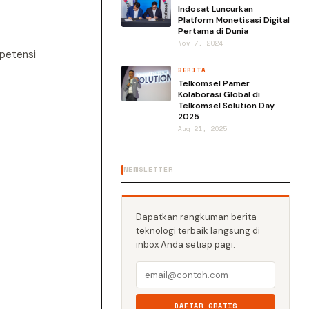
Indosat Luncurkan
Platform Monetisasi Digital
Pertama di Dunia
Nov 7, 2024
mpetensi
BERITA
Telkomsel Pamer
Kolaborasi Global di
Telkomsel Solution Day
2025
Aug 21, 2025
NEWSLETTER
Dapatkan rangkuman berita
teknologi terbaik langsung di
inbox Anda setiap pagi.
DAFTAR GRATIS