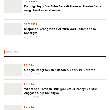
INTERNET
Komdigi Tegur YouTube Terkait Promosi Produk Vape
yang Libatkan Anak-anak
Aug 3, 2026
INTERNET
Snapchat Larang Video AI Murni dari Rekomendasi
Spotlight
Aug 4, 2026
BACA JUGA
BERITA
Google Integrasikan Asisten AI Spark ke Chrome
Aug 4, 2026
BERITA
WhatsApp Tambah Fitur @all untuk Panggil Seluruh
Anggota Grup Sekaligus
Aug 5, 2026
BERITA