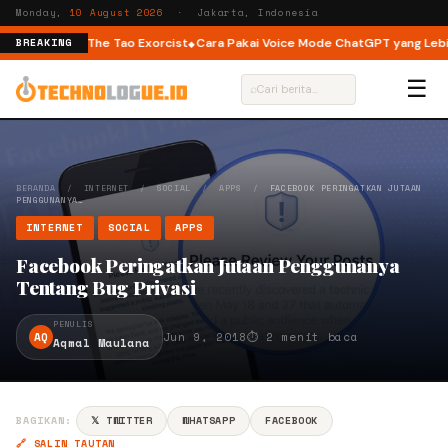
Monday,
10 August 2026
· Jakarta, Indonesia
r You hingga The Tao Exorcist
Cara Pakai Voice Mode ChatGPT yang Lebih 
BREAKING
☰
⌕
BERANDA
/
INTERNET
/
SOCIAL
/
APPS
/
FACEBOOK PERINGATKAN JUTAAN
PENGGUNANYA…
INTERNET
SOCIAL
APPS
Facebook Peringatkan Jutaan Penggunanya
Tentang Bug Privasi
PENULIS
AQ
Jun 9, 2018
⏱ 2 menit baca
Aqmal Maulana
BAGIKAN:
𝕏 TWITTER
WHATSAPP
FACEBOOK
🔗 SALIN TAUTAN