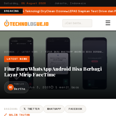
Saturday,
08 August 2026
· Jakarta, Indonesia
 Load dengan Teknologi DryClean Ozone
LEPAS Siapkan Test Drive dan Pro
BREAKING
☰
⌕
BERANDA
/
LATEST NEWS
/
FITUR BARU WHATSAPP ANDROID BISA BERBAG…
LATEST NEWS
Fitur Baru WhatsApp Android Bisa Berbagi
Layar Mirip FaceTime
PENULIS
BE
Jun 3, 2023
⏱ 1 menit baca
Bertha
BAGIKAN:
𝕏 TWITTER
WHATSAPP
FACEBOOK
🔗 SALIN TAUTAN