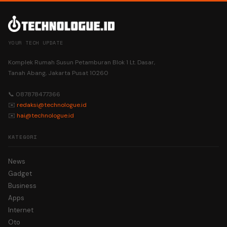
YOUR TECH UPDATE
Komplek Rumah Susun Petamburan Blok 1 Lt. Dasar,
Tanah Abang, Jakarta Pusat 10260
📞 087878477366
✉️
redaksi@technologue.id
✉️
hai@technologue.id
KATEGORI
News
Gadget
Business
Apps
Internet
Oto