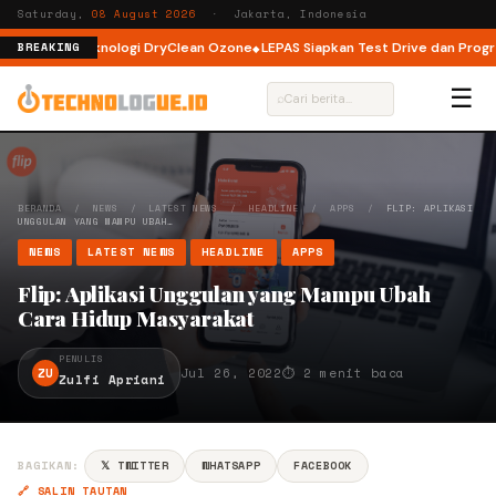
Saturday,
08 August 2026
· Jakarta, Indonesia
 dengan Teknologi DryClean Ozone
LEPAS Siapkan Test Drive dan Program 
BREAKING
☰
⌕
BERANDA
/
NEWS
/
LATEST NEWS
/
HEADLINE
/
APPS
/
FLIP: APLIKASI
UNGGULAN YANG MAMPU UBAH…
NEWS
LATEST NEWS
HEADLINE
APPS
Flip: Aplikasi Unggulan yang Mampu Ubah
Cara Hidup Masyarakat
PENULIS
ZU
Jul 26, 2022
⏱ 2 menit baca
Zulfi Apriani
BAGIKAN:
𝕏 TWITTER
WHATSAPP
FACEBOOK
🔗 SALIN TAUTAN