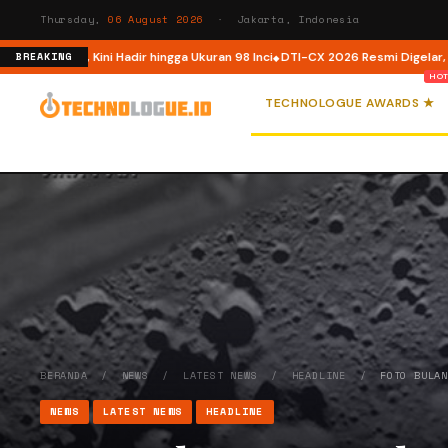
Thursday,
06 August 2026
· Jakarta, Indonesia
onesia, Kini Hadir hingga Ukuran 98 Inci
DTI-CX 2026 Resmi Digelar, Perkua
BREAKING
TECHNOLOGUE AWARDS ★
BERANDA
/
NEWS
/
LATEST NEWS
/
HEADLINE
/
FOTO BULA
NEWS
LATEST NEWS
HEADLINE