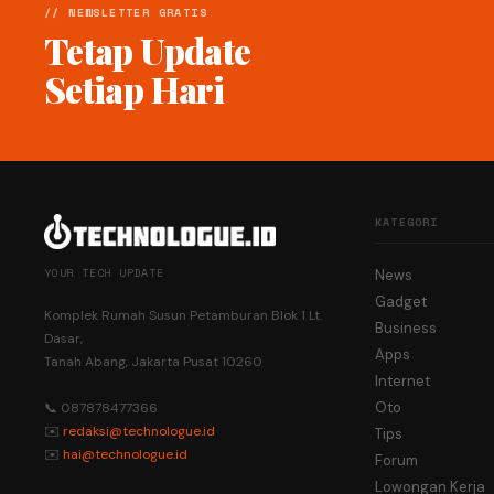
// NEWSLETTER GRATIS
Tetap Update
Setiap Hari
KATEGORI
YOUR TECH UPDATE
News
Gadget
Komplek Rumah Susun Petamburan Blok 1 Lt.
Business
Dasar,
Apps
Tanah Abang, Jakarta Pusat 10260
Internet
Oto
📞 087878477366
✉️
redaksi@technologue.id
Tips
✉️
hai@technologue.id
Forum
Lowongan Kerja