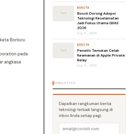
BERITA
Bosch Dorong Adopsi
Teknologi Keselamatan
Jadi Fokus Utama GIIAS
2026
Aug 6, 2026
ata Borisov.
BERITA
Peneliti Temukan Celah
poration pada
Keamanan di Apple Private
Relay
uar angkasa
Aug 6, 2026
NEWSLETTER
Dapatkan rangkuman berita
teknologi terbaik langsung di
inbox Anda setiap pagi.