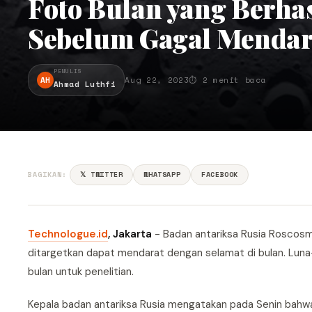
Foto Bulan yang Berha
Sebelum Gagal Mendar
PENULIS
AH
Aug 22, 2023
⏱ 2 menit baca
Ahmad Luthfi
BAGIKAN:
𝕏 TWITTER
WHATSAPP
FACEBOOK
Technologue.id
, Jakarta
- Badan antariksa Rusia Roscosm
ditargetkan dapat mendarat dengan selamat di bulan. Luna
bulan untuk penelitian.
Kepala badan antariksa Rusia mengatakan pada Senin bahwa