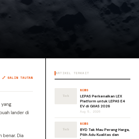
ARTIKEL TERKAIT
🔗 SALIN TAUTAN
NEWS
LEPAS Perkenalkan LEX
Platform untuk LEPAS E4
5 yang
EV di GIIAS 2026
uah lander di
Aug 5, 2026
NEWS
BYD Tak Mau Perang Harga,
Pilih Adu Kualitas dan
 benar. Dia