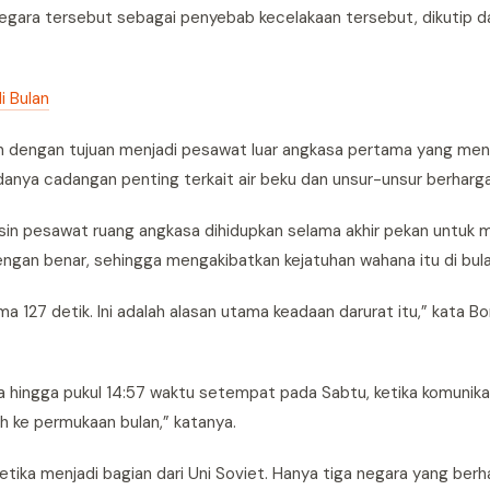
negara tersebut sebagai penyebab kecelakaan tersebut, dikutip d
i Bulan
n dengan tujuan menjadi pesawat luar angkasa pertama yang men
danya cadangan penting terkait air beku dan unsur-unsur berharga
sin pesawat ruang angkasa dihidupkan selama akhir pekan untuk
engan benar, sehingga mengakibatkan kejatuhan wahana itu di bula
a 127 detik. Ini adalah alasan utama keadaan darurat itu,” kata B
hingga pukul 14:57 waktu setempat pada Sabtu, ketika komunika
h ke permukaan bulan,” katanya.
ketika menjadi bagian dari Uni Soviet. Hanya tiga negara yang berh