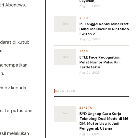
Layanan
ari Abcnews.
Aug 5, 2026
NEWS
Ini Tanggal Resmi Minecraft
Bakal Meluncur di Nintendo
Switch 2
Aug 6, 2026
darat di kutub
.
NEWS
ETLE Face Recognition:
Pelat Nomor Palsu Kini
 menempatkan
Terdeteksi
n.
Aug 6, 2026
orisov kepada
BACA JUGA
BERITA
si terputus dan
BYD Ungkap Cara Kerja
Teknologi Dual Mode di M6
DM, Motor Listrik Jadi
Penggerak Utama
asil melakukan
Aug 6, 2026