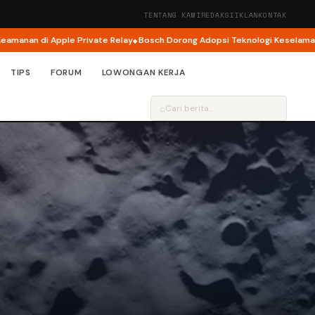
TENTANG KAMI
REDAKSI
IKLAN
KONTAK
n di Apple Private Relay
Bosch Dorong Adopsi Teknologi Keselamatan Jad
TIPS
FORUM
LOWONGAN KERJA
⌕