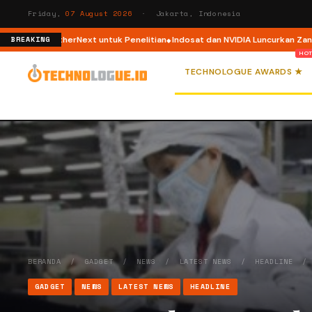
Friday,
07 August 2026
· Jakarta, Indonesia
I WeatherNext untuk Penelitian
Indosat dan NVIDIA Luncurkan Zankore, Pl
BREAKING
TECHNOLOGUE AWARDS ★
BERANDA
/
GADGET
/
NEWS
/
LATEST NEWS
/
HEADLINE
GADGET
NEWS
LATEST NEWS
HEADLINE