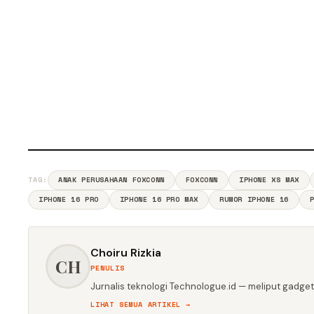
TAG:
ANAK PERUSAHAAN FOXCONN
FOXCONN
IPHONE XS MAX
IPHONE 16 PRO
IPHONE 16 PRO MAX
RUMOR IPHONE 16
Choiru Rizkia
CH
PENULIS
Jurnalis teknologi Technologue.id — meliput gadget,
LIHAT SEMUA ARTIKEL →