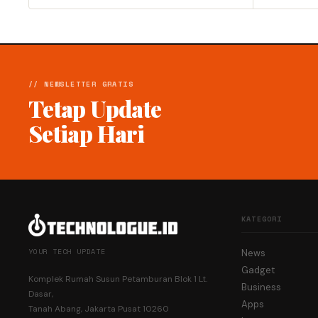
// NEWSLETTER GRATIS
Tetap Update
Setiap Hari
KATEGORI
YOUR TECH UPDATE
News
Gadget
Komplek Rumah Susun Petamburan Blok 1 Lt.
Business
Dasar,
Apps
Tanah Abang, Jakarta Pusat 10260