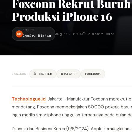
Foxconn Rekrut Buruh
Produksi iPhone 16
PENULIS
CH
Aug 12, 2024
⏱ 2 menit baca
Choiru Rizkia
BAGIKAN:
𝕏 TWITTER
WHATSAPP
FACEBOOK
Technologue.id
, Jakarta - Manufaktur Foxconn merekrut 
mendatang. Foxconn mempekerjakan 50.000 pekerja baru di
ingin merilis smartphone unggulan terbarunya pada bulan d
Dilansir dari BusinessKorea (9/8/2024), Apple kemungkinan 