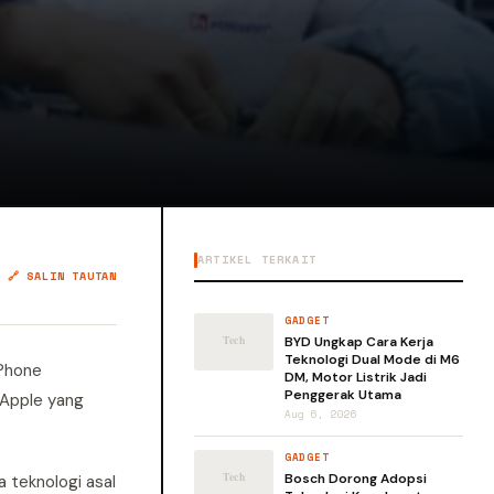
ARTIKEL TERKAIT
🔗 SALIN TAUTAN
GADGET
BYD Ungkap Cara Kerja
Teknologi Dual Mode di M6
iPhone
DM, Motor Listrik Jadi
Penggerak Utama
 Apple yang
Aug 6, 2026
GADGET
Bosch Dorong Adopsi
 teknologi asal