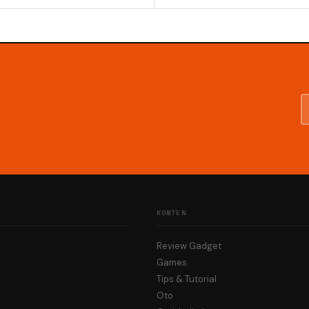
KONTEN
Review Gadget
Games
Tips & Tutorial
Oto