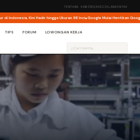
TENTANG KAMI
REDAKSI
IKLAN
KONTAK
nesia, Kini Hadir hingga Ukuran 98 Inci
Google Mulai Hentikan Google Ass
TIPS
FORUM
LOWONGAN KERJA
⌕