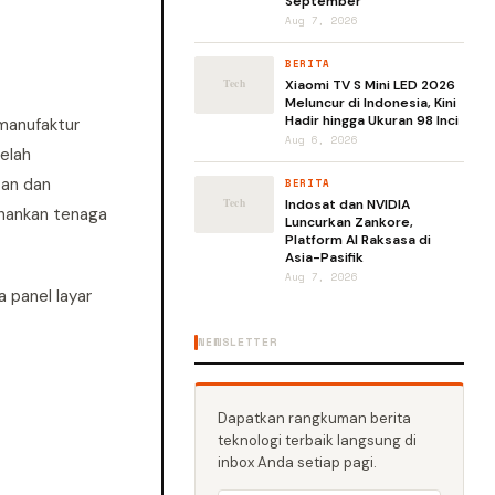
September
Aug 7, 2026
BERITA
Xiaomi TV S Mini LED 2026
Meluncur di Indonesia, Kini
Hadir hingga Ukuran 98 Inci
 manufaktur
Aug 6, 2026
telah
tan dan
BERITA
Indosat dan NVIDIA
ahankan tenaga
Luncurkan Zankore,
Platform AI Raksasa di
Asia-Pasifik
Aug 7, 2026
a panel layar
NEWSLETTER
Dapatkan rangkuman berita
teknologi terbaik langsung di
inbox Anda setiap pagi.