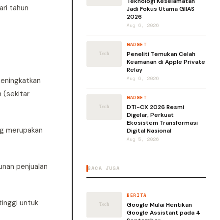
Teknologi Keselamatan
ari tahun
Jadi Fokus Utama GIIAS
2026
Aug 6, 2026
GADGET
Peneliti Temukan Celah
Keamanan di Apple Private
Relay
Aug 6, 2026
meningkatkan
 (sekitar
GADGET
DTI-CX 2026 Resmi
Digelar, Perkuat
Ekosistem Transformasi
ng merupakan
Digital Nasional
Aug 5, 2026
unan penjualan
BACA JUGA
BERITA
inggi untuk
Google Mulai Hentikan
Google Assistant pada 4