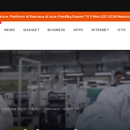
atform AI Raksasa di Asia-Pasifik
Xiaomi TV S Mini LED 2026 Meluncur di Indo
NEWS
GADGET
BUSINESS
APPS
INTERNET
OTO
/
FOXCONN REKRUT BURUH TAMBAHAN, GEBER PR…