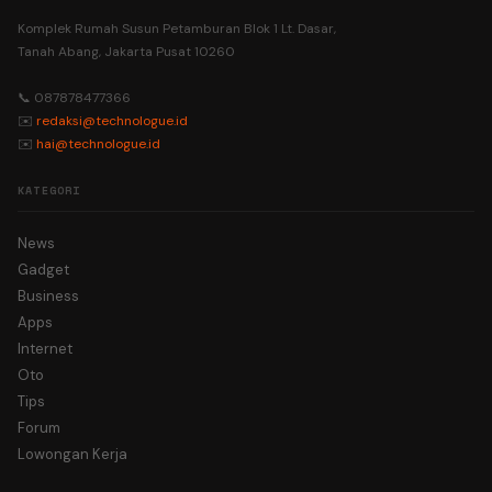
Komplek Rumah Susun Petamburan Blok 1 Lt. Dasar,
Tanah Abang, Jakarta Pusat 10260
📞 087878477366
✉️
redaksi@technologue.id
✉️
hai@technologue.id
KATEGORI
News
Gadget
Business
Apps
Internet
Oto
Tips
Forum
Lowongan Kerja