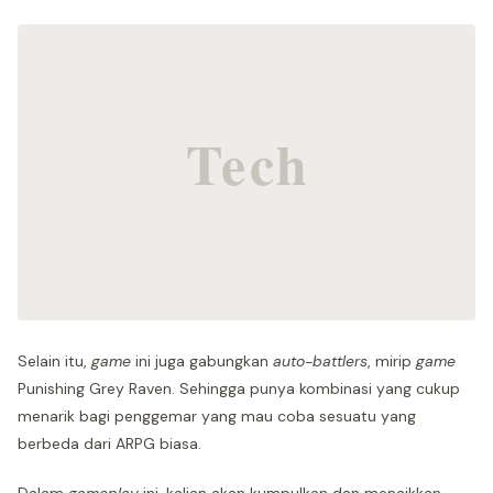
Selain itu,
game
ini juga gabungkan
auto-battlers
, mirip
game
Punishing Grey Raven. Sehingga punya kombinasi yang cukup
menarik bagi penggemar yang mau coba sesuatu yang
berbeda dari ARPG biasa.