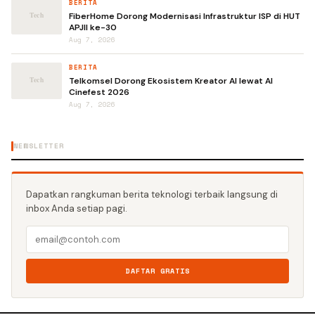
BERITA
FiberHome Dorong Modernisasi Infrastruktur ISP di HUT
APJII ke-30
Aug 7, 2026
BERITA
Telkomsel Dorong Ekosistem Kreator AI lewat AI
Cinefest 2026
Aug 7, 2026
NEWSLETTER
Dapatkan rangkuman berita teknologi terbaik langsung di
inbox Anda setiap pagi.
DAFTAR GRATIS