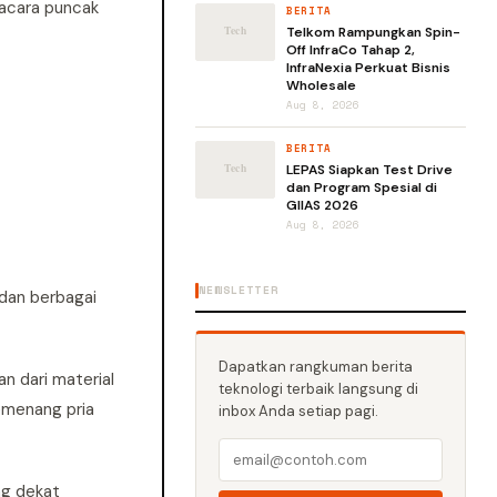
 acara puncak
BERITA
Telkom Rampungkan Spin-
Off InfraCo Tahap 2,
InfraNexia Perkuat Bisnis
Wholesale
Aug 8, 2026
BERITA
LEPAS Siapkan Test Drive
dan Program Spesial di
GIIAS 2026
Aug 8, 2026
NEWSLETTER
 dan berbagai
Dapatkan rangkuman berita
n dari material
teknologi terbaik langsung di
pemenang pria
inbox Anda setiap pagi.
ng dekat