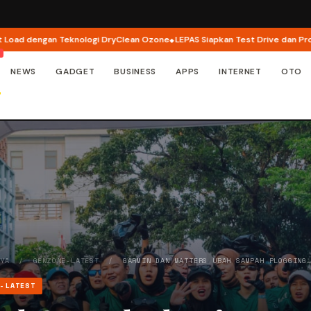
an Teknologi DryClean Ozone
LEPAS Siapkan Test Drive dan Program Spesia
NEWS
GADGET
BUSINESS
APPS
INTERNET
OTO
AYA
/
GENZONE-LATEST
/
GARMIN DAN MATTERS UBAH SAMPAH PLOGGING
E-LATEST