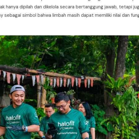
 hanya dipilah dan dikelola secara bertanggung jawab, tetapi jug
sebagai simbol bahwa limbah masih dapat memiliki nilai dan fungs