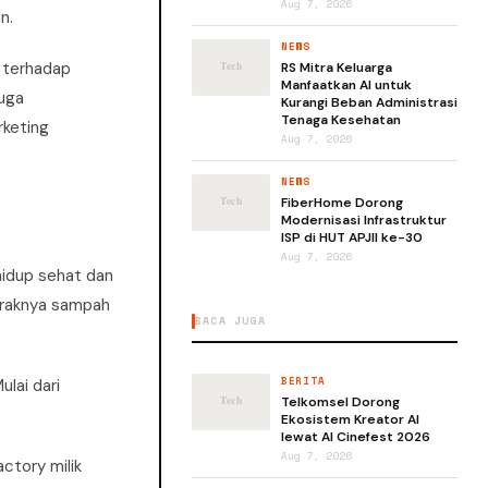
Aug 7, 2026
n.
NEWS
n terhadap
RS Mitra Keluarga
Manfaatkan AI untuk
juga
Kurangi Beban Administrasi
Tenaga Kesehatan
rketing
Aug 7, 2026
NEWS
FiberHome Dorong
Modernisasi Infrastruktur
ISP di HUT APJII ke-30
Aug 7, 2026
hidup sehat dan
maraknya sampah
BACA JUGA
BERITA
ulai dari
Telkomsel Dorong
Ekosistem Kreator AI
lewat AI Cinefest 2026
Aug 7, 2026
ctory milik