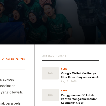
ARTIKEL TERKAIT
🔗 SALIN TAUTAN
NEWS
Google Wallet Kini Punya
Fitur Kirim Uang untuk Anak
s sukses
Aug 7, 2026
pendekatan
NEWS
yang dilewati.
Pengguna macOS Lebih
Rentan Mengalami Insiden
Keamanan Siber
ak para pelari