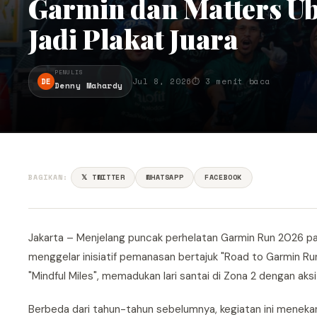
Garmin dan Matters U
Jadi Plakat Juara
PENULIS
DE
Jul 8, 2026
⏱ 3 menit baca
Denny Mahardy
BAGIKAN:
𝕏 TWITTER
WHATSAPP
FACEBOOK
Jakarta – Menjelang puncak perhelatan Garmin Run 2026 
menggelar inisiatif pemanasan bertajuk "Road to Garmin Ru
"Mindful Miles", memadukan lari santai di Zona 2 dengan a
Berbeda dari tahun-tahun sebelumnya, kegiatan ini menekank