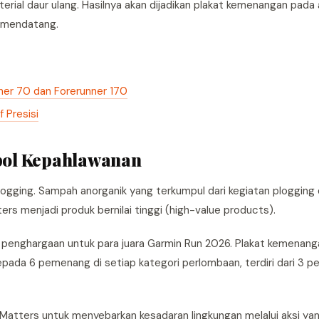
terial daur ulang. Hasilnya akan dijadikan plakat kemenangan pada
 mendatang.
ner 70 dan Forerunner 170
 Presisi
bol Kepahlawanan
te plogging. Sampah anorganik yang terkumpul dari kegiatan plogging
ers menjadi produk bernilai tinggi (high-value products).
t penghargaan untuk para juara Garmin Run 2026. Plakat kemenanga
epada 6 pemenang di setiap kategori perlombaan, terdiri dari 3 
atters untuk menyebarkan kesadaran lingkungan melalui aksi ya