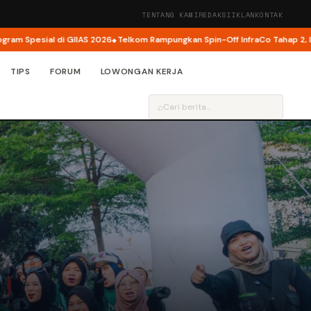
TENTANG KAMI
REDAKSI
IKLAN
KONTAK
l di GIIAS 2026
Telkom Rampungkan Spin-Off InfraCo Tahap 2, InfraNexia P
TIPS
FORUM
LOWONGAN KERJA
⌕
…