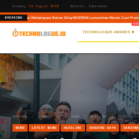
Sunday,
09 August 2026
· Jakarta, Indonesia
elari Melampaui Batas Diri
MODENA Luncurkan Mesin Cuci Front Load deng
BREAKING
TECHNOLOGUE AWARDS ★
BERANDA
/
NEWS
/
LATEST NEWS
/
HEADLINE
/
GENZONE-G
NEWS
LATEST NEWS
HEADLINE
GENZONE-GAYA
GENZON