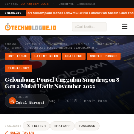
Sunday,
09 August 2026
· Jakarta, Indonesia
ar, Ajak Pelari Melampaui Batas Diri
MODENA Luncurkan Mesin Cuci Front 
BREAKING
☰
⌕
BERANDA
/
HOT ISSUE
/
LATEST NEWS
/
HEADLINE
/
MOBILE PHONES
/
TECHNOLOGY
/
GELOMBANG PONSEL UNGGULAN SNAPDRAGON 8 …
HOT ISSUE
LATEST NEWS
HEADLINE
MOBILE PHONES
TECHNOLOGY
Gelombang Ponsel Unggulan Snapdragon 8
Gen 2 Mulai Hadir November 2022
PENULIS
IQ
Aug 1, 2022
⏱ 2 menit baca
Iqbal Marsyaf
BAGIKAN:
𝕏 TWITTER
WHATSAPP
FACEBOOK
🔗 SALIN TAUTAN