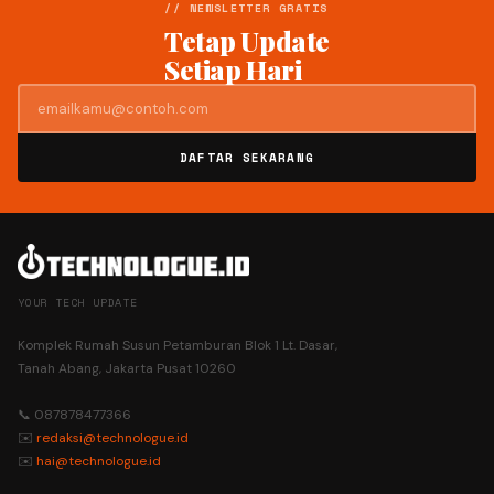
// NEWSLETTER GRATIS
Tetap Update
Setiap Hari
DAFTAR SEKARANG
YOUR TECH UPDATE
Komplek Rumah Susun Petamburan Blok 1 Lt. Dasar,
Tanah Abang, Jakarta Pusat 10260
📞 087878477366
✉️
redaksi@technologue.id
✉️
hai@technologue.id