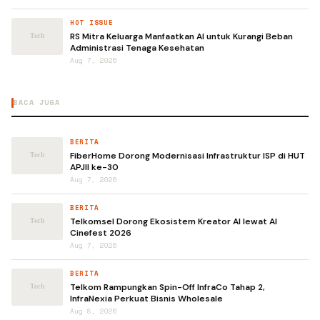
HOT ISSUE
RS Mitra Keluarga Manfaatkan AI untuk Kurangi Beban
Administrasi Tenaga Kesehatan
Aug 7, 2026
BACA JUGA
BERITA
FiberHome Dorong Modernisasi Infrastruktur ISP di HUT
APJII ke-30
Aug 7, 2026
BERITA
Telkomsel Dorong Ekosistem Kreator AI lewat AI
Cinefest 2026
Aug 7, 2026
BERITA
Telkom Rampungkan Spin-Off InfraCo Tahap 2,
InfraNexia Perkuat Bisnis Wholesale
Aug 8, 2026