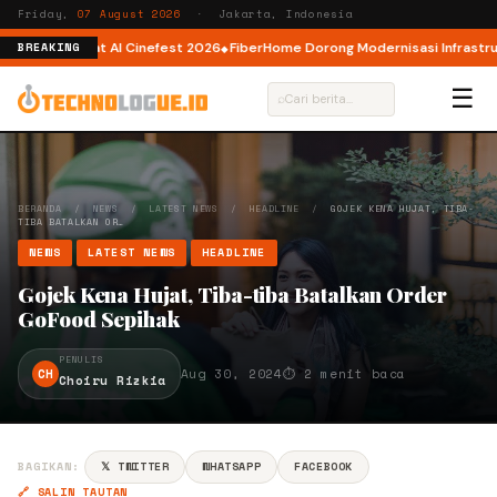
Friday,
07 August 2026
· Jakarta, Indonesia
tor AI lewat AI Cinefest 2026
FiberHome Dorong Modernisasi Infrastruktur
BREAKING
☰
⌕
BERANDA
/
NEWS
/
LATEST NEWS
/
HEADLINE
/
GOJEK KENA HUJAT, TIBA-
TIBA BATALKAN OR…
NEWS
LATEST NEWS
HEADLINE
Gojek Kena Hujat, Tiba-tiba Batalkan Order
GoFood Sepihak
PENULIS
CH
Aug 30, 2024
⏱ 2 menit baca
Choiru Rizkia
BAGIKAN:
𝕏 TWITTER
WHATSAPP
FACEBOOK
🔗 SALIN TAUTAN