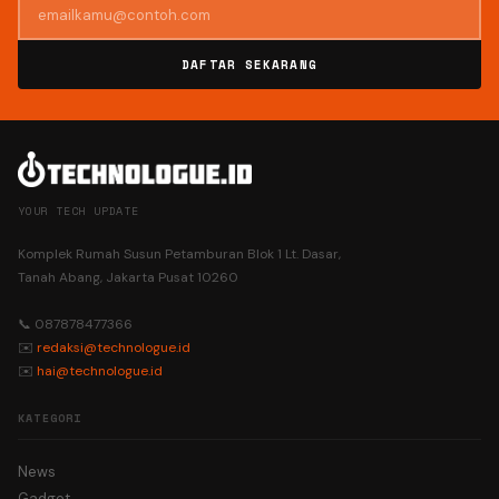
DAFTAR SEKARANG
YOUR TECH UPDATE
Komplek Rumah Susun Petamburan Blok 1 Lt. Dasar,
Tanah Abang, Jakarta Pusat 10260
📞 087878477366
✉️
redaksi@technologue.id
✉️
hai@technologue.id
KATEGORI
News
Gadget