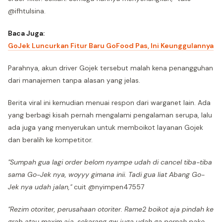
@ifhtulsina.
Baca Juga:
GoJek Luncurkan Fitur Baru GoFood Pas, Ini Keunggulannya
Parahnya, akun driver Gojek tersebut malah kena penangguhan
dari manajemen tanpa alasan yang jelas.
Berita viral ini kemudian menuai respon dari warganet lain. Ada
yang berbagi kisah pernah mengalami pengalaman serupa, lalu
ada juga yang menyerukan untuk memboikot layanan Gojek
dan beralih ke kompetitor.
"Sumpah gua lagi order belom nyampe udah di cancel tiba-tiba
sama Go-Jek nya, woyyy gimana inii. Tadi gua liat Abang Go-
Jek nya udah jalan,"
cuit @nyimpen47557
"Rezim otoriter, perusahaan otoriter. Rame2 boikot aja pindah ke
grab atau maxim aja, sekarang gw juga udah ga pernah pake