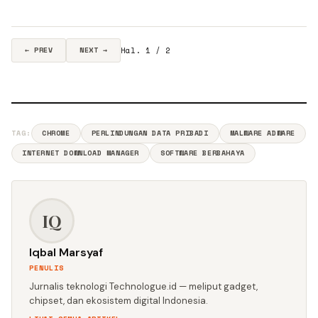
Hal. 1 / 2
← PREV
NEXT →
TAG:
CHROME
PERLINDUNGAN DATA PRIBADI
MALWARE ADWARE
INTERNET DOWNLOAD MANAGER
SOFTWARE BERBAHAYA
IQ
Iqbal Marsyaf
PENULIS
Jurnalis teknologi Technologue.id — meliput gadget,
chipset, dan ekosistem digital Indonesia.