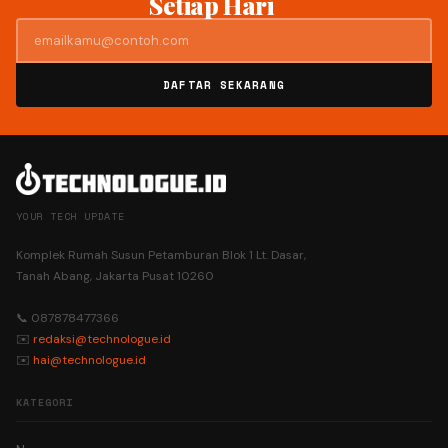
Setiap Hari
DAFTAR SEKARANG
YOUR TECH UPDATE
Komplek Rumah Susun Petamburan Blok 1 Lt. Dasar,
Tanah Abang, Jakarta Pusat 10260
📞 087878477366
✉️
redaksi@technologue.id
✉️
hai@technologue.id
KATEGORI