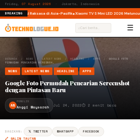
Friday,
07 August 2026
· Jakarta, Indonesia
 Platform AI Raksasa di Asia-Pasifik
Xiaomi TV S Mini LED 2026 Meluncur di I
BREAKING
☰
⌕
BERANDA
/
NEWS
/
LATEST NEWS
/
HEADLINE
/
APPS
/
GOOGLE FOTO
PERMUDAH PENCARIAN SCREENSH…
NEWS
LATEST NEWS
HEADLINE
APPS
Google Foto Permudah Pencarian Screenshot
dengan Pintasan Baru
PENULIS
AN
Jul 24, 2022
⏱ 2 menit baca
Anggi Maysarah
BAGIKAN:
𝕏 TWITTER
WHATSAPP
FACEBOOK
🔗 SALIN TAUTAN