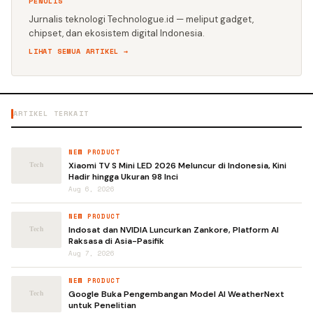
PENULIS
Jurnalis teknologi Technologue.id — meliput gadget,
chipset, dan ekosistem digital Indonesia.
LIHAT SEMUA ARTIKEL →
ARTIKEL TERKAIT
NEW PRODUCT
Xiaomi TV S Mini LED 2026 Meluncur di Indonesia, Kini
Hadir hingga Ukuran 98 Inci
Aug 6, 2026
NEW PRODUCT
Indosat dan NVIDIA Luncurkan Zankore, Platform AI
Raksasa di Asia-Pasifik
Aug 7, 2026
NEW PRODUCT
Google Buka Pengembangan Model AI WeatherNext
untuk Penelitian