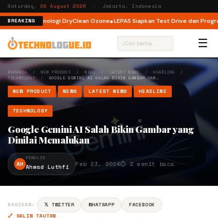
Saturday,
08 August 2026
· Jakarta, Indonesia
 dengan Teknologi DryClean Ozone
LEPAS Siapkan Test Drive dan Program 
BREAKING
☰
⌕
BERANDA
/
NEW PRODUCT
/
NEWS
/
LATEST NEWS
/
HEADLINE
/
TECHNOLOGY
/
GOOGLE GEMINI AI SALAH BIKIN GAMBAR YAN…
NEW PRODUCT
NEWS
LATEST NEWS
HEADLINE
TECHNOLOGY
Google Gemini AI Salah Bikin Gambar yang
Dinilai Memalukan
PENULIS
AH
Feb 23, 2024
⏱ 2 menit baca
Ahmad Luthfi
BAGIKAN:
𝕏 TWITTER
WHATSAPP
FACEBOOK
🔗 SALIN TAUTAN