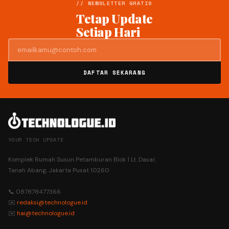
// NEWSLETTER GRATIS
Tetap Update
Setiap Hari
DAFTAR SEKARANG
YOUR TECH UPDATE
Komplek Rumah Susun Petamburan Blok 1 Lt. Dasar,
Tanah Abang, Jakarta Pusat 10260
📞 087878477366
✉️
redaksi@technologue.id
✉️
hai@technologue.id