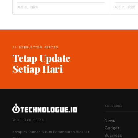
AUG 6, 2026
AUG 7, 2026
// NEWSLETTER GRATIS
Tetap Update
Setiap Hari
KATEGORI
YOUR TECH UPDATE
News
Gadget
Komplek Rumah Susun Petamburan Blok 1 Lt.
Business