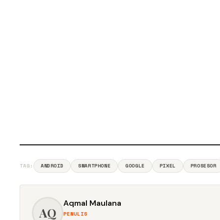
TAG:
ANDROID
SMARTPHONE
GOOGLE
PIXEL
PROSESOR
Aqmal Maulana
AQ
PENULIS