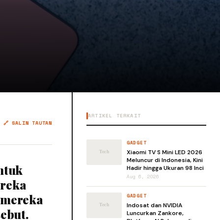
ARTIKEL TERKAIT
🔗 SALIN TAUTAN
GADGET
Xiaomi TV S Mini LED 2026
Meluncur di Indonesia, Kini
untuk
Hadir hingga Ukuran 98 Inci
Aug 6, 2026
ereka
, mereka
GADGET
Indosat dan NVIDIA
ebut.
Luncurkan Zankore,