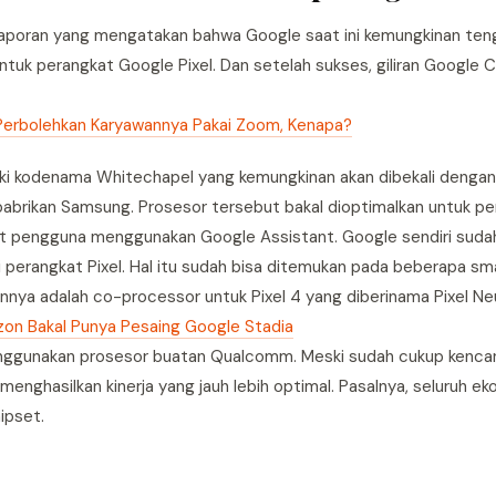
 laporan yang mengatakan bahwa Google saat ini kemungkinan ten
uk perangkat Google Pixel. Dan setelah sukses, giliran Google
Perbolehkan Karyawannya Pakai Zoom, Kenapa?
iki kodenama Whitechapel yang kemungkinan akan dibekali dengan 
pabrikan Samsung. Prosesor tersebut bakal dioptimalkan untuk 
at pengguna menggunakan Google Assistant. Google sendiri sud
perangkat Pixel. Hal itu sudah bisa ditemukan pada beberapa sm
nnya adalah co-processor untuk Pixel 4 yang diberinama Pixel Neu
on Bakal Punya Pesaing Google Stadia
 menggunakan prosesor buatan Qualcomm. Meski sudah cukup kencan
enghasilkan kinerja yang jauh lebih optimal. Pasalnya, seluruh e
ipset.