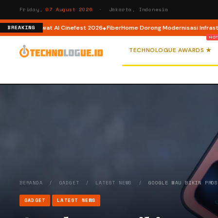
Friday,
07 August 2026
· Jakarta, Indonesia
tor AI lewat AI Cinefest 2026
FiberHome Dorong Modernisasi Infrastruktur
BREAKING
TECHNOLOGUE AWARDS ★
BERANDA
/
GADGET
/
LATEST NEWS
/
GOOGLE MAU BIKIN PRO
GADGET
LATEST NEWS