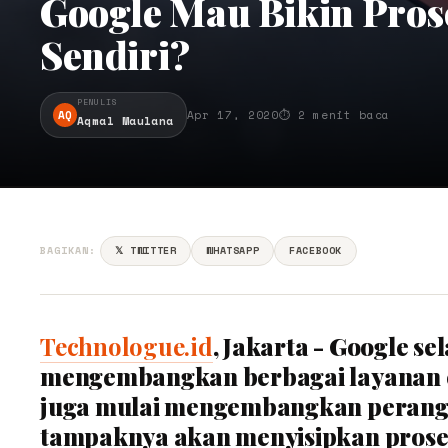
Google Mau Bikin Pro
Sendiri?
PENULIS
AQ
Apr 17, 2020
⏱ 2 menit baca
Aqmal Maulana
BAGIKAN:
𝕏 TWITTER
WHATSAPP
FACEBOOK
Technologue.id
, Jakarta - Google s
mengembangkan berbagai layanan c
juga mulai mengembangkan perangk
tampaknya akan menyisipkan proses