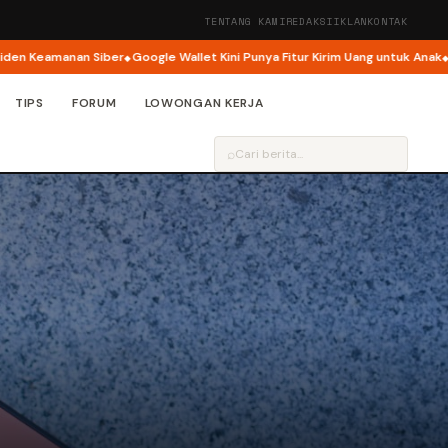
TENTANG KAMI
REDAKSI
IKLAN
KONTAK
Keamanan Siber
Google Wallet Kini Punya Fitur Kirim Uang untuk Anak
Goog
TIPS
FORUM
LOWONGAN KERJA
⌕