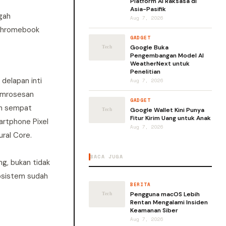
Platform AI Raksasa di
Asia-Pasifik
gah
Aug 7, 2026
 Chromebook
GADGET
Google Buka
Pengembangan Model AI
WeatherNext untuk
Penelitian
delapan inti
Aug 7, 2026
pemrosesan
GADGET
ah sempat
Google Wallet Kini Punya
Fitur Kirim Uang untuk Anak
artphone Pixel
Aug 7, 2026
ral Core.
BACA JUGA
g, bukan tidak
kosistem sudah
BERITA
Pengguna macOS Lebih
Rentan Mengalami Insiden
Keamanan Siber
Aug 7, 2026