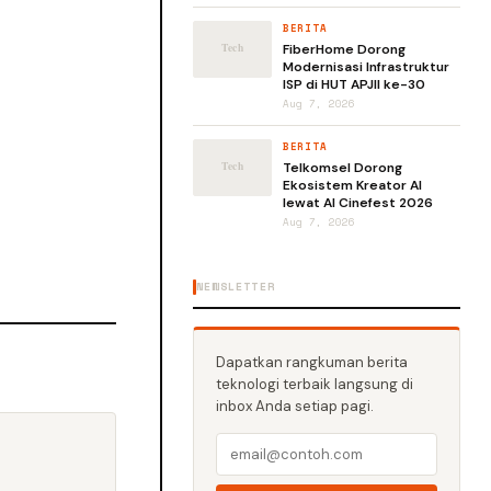
BERITA
FiberHome Dorong
Modernisasi Infrastruktur
ISP di HUT APJII ke-30
Aug 7, 2026
BERITA
Telkomsel Dorong
Ekosistem Kreator AI
lewat AI Cinefest 2026
Aug 7, 2026
NEWSLETTER
Dapatkan rangkuman berita
teknologi terbaik langsung di
inbox Anda setiap pagi.