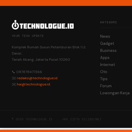
KATEGORI
YOUR TECH UPDATE
News
Gadget
Komplek Rumah Susun Petamburan Blok 1 Lt.
Business
Dasar,
Apps
Tanah Abang, Jakarta Pusat 10260
Internet
Oto
📞 087878477366
✉️
redaksi@technologue.id
Tips
✉️
hai@technologue.id
Forum
Lowongan Kerja
© 2026 TECHNOLOGUE.ID · HAK CIPTA DILINDUNGI