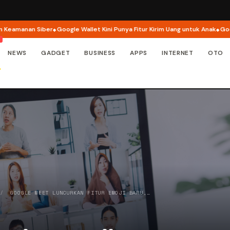
nan Siber
Google Wallet Kini Punya Fitur Kirim Uang untuk Anak
Google Buk
NEWS
GADGET
BUSINESS
APPS
INTERNET
OTO
/
GOOGLE MEET LUNCURKAN FITUR EMOJI BARU,…