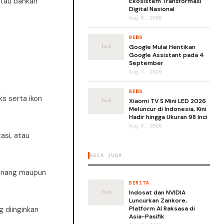
atau bahkan
Ekosistem Transformasi
Digital Nasional
Aug 5, 2026
NEWS
Google Mulai Hentikan
Google Assistant pada 4
September
Aug 7, 2026
NEWS
s serta ikon
Xiaomi TV S Mini LED 2026
Meluncur di Indonesia, Kini
Hadir hingga Ukuran 98 Inci
Aug 6, 2026
asi, atau
BACA JUGA
senang maupun
BERITA
Indosat dan NVIDIA
Luncurkan Zankore,
 diinginkan
Platform AI Raksasa di
Asia-Pasifik