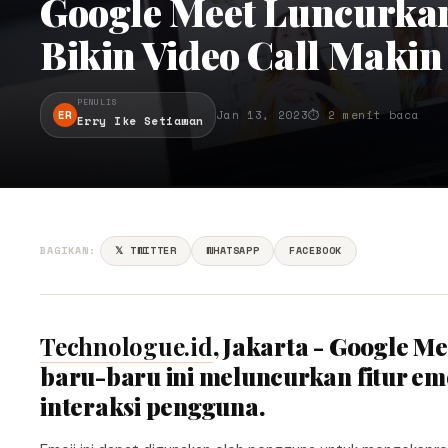
Google Meet Luncurkan
Bikin Video Call Makin
PENULIS
ER
Jan 13, 2023
⏱ 2 menit baca
Erry Ike Setiawan
BAGIKAN:
𝕏 TWITTER
WHATSAPP
FACEBOOK
Technologue.id
, Jakarta - Google M
baru-baru ini meluncurkan fitur e
interaksi pengguna.