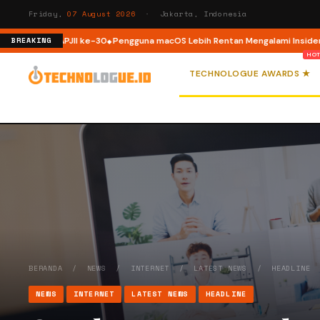
Friday,
07 August 2026
· Jakarta, Indonesia
i HUT APJII ke-30
Pengguna macOS Lebih Rentan Mengalami Insiden Keama
BREAKING
TECHNOLOGUE AWARDS ★
BERANDA
/
NEWS
/
INTERNET
/
LATEST NEWS
/
HEADLINE
NEWS
INTERNET
LATEST NEWS
HEADLINE