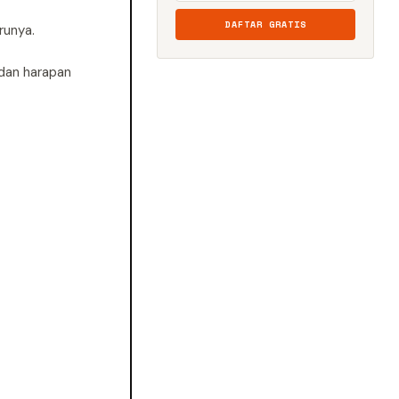
DAFTAR GRATIS
runya.
 dan harapan