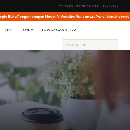
TENTANG KAMI
REDAKSI
IKLAN
KONTAK
a Pengembangan Model AI WeatherNext untuk Penelitian
Indosat dan NVID
TIPS
FORUM
LOWONGAN KERJA
⌕