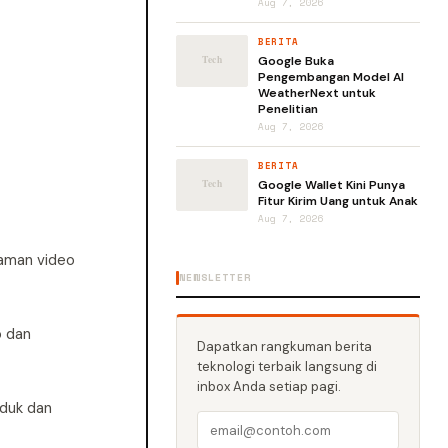
Aug 7, 2026
BERITA
Google Buka
Pengembangan Model AI
WeatherNext untuk
Penelitian
Aug 7, 2026
BERITA
Google Wallet Kini Punya
Fitur Kirim Uang untuk Anak
Aug 7, 2026
laman video
NEWSLETTER
o dan
Dapatkan rangkuman berita
teknologi terbaik langsung di
inbox Anda setiap pagi.
oduk dan