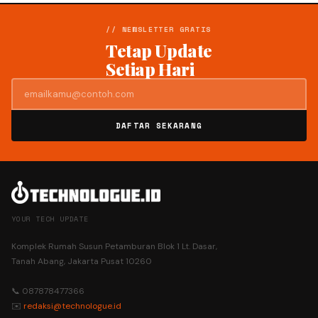
// NEWSLETTER GRATIS
Tetap Update
Setiap Hari
DAFTAR SEKARANG
YOUR TECH UPDATE
Komplek Rumah Susun Petamburan Blok 1 Lt. Dasar,
Tanah Abang, Jakarta Pusat 10260
📞 087878477366
✉️
redaksi@technologue.id