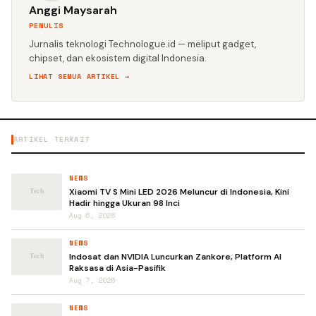
Anggi Maysarah
PENULIS
Jurnalis teknologi Technologue.id — meliput gadget,
chipset, dan ekosistem digital Indonesia.
LIHAT SEMUA ARTIKEL →
ARTIKEL TERKAIT
NEWS
Xiaomi TV S Mini LED 2026 Meluncur di Indonesia, Kini
Hadir hingga Ukuran 98 Inci
Aug 6, 2026
NEWS
Indosat dan NVIDIA Luncurkan Zankore, Platform AI
Raksasa di Asia-Pasifik
Aug 7, 2026
NEWS