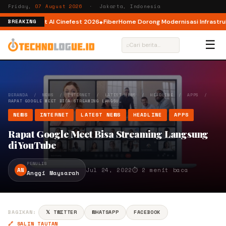
Friday,
07 August 2026
· Jakarta, Indonesia
tor AI lewat AI Cinefest 2026
FiberHome Dorong Modernisasi Infrastruktur
BREAKING
☰
⌕
BERANDA
/
NEWS
/
INTERNET
/
LATEST NEWS
/
HEADLINE
/
APPS
/
RAPAT GOOGLE MEET BISA STREAMING LANGSU…
NEWS
INTERNET
LATEST NEWS
HEADLINE
APPS
Rapat Google Meet Bisa Streaming Langsung
di YouTube
PENULIS
AN
Jul 24, 2022
⏱ 2 menit baca
Anggi Maysarah
BAGIKAN:
𝕏 TWITTER
WHATSAPP
FACEBOOK
🔗 SALIN TAUTAN