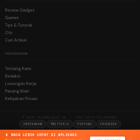
Review Gadget
Games
Tips & Tutorial
Oto
Cari Artikel
PERUSAHAAN
Tentang Kami
Redaksi
Lowongan Kerja
Pasang Iklan
Kebijakan Privasi
© 2026 TECHNOLOGUE.ID · HAK CIPTA DILINDUNGI
INSTAGRAM
TWITTER/X
YOUTUBE
FACEBOOK
📱 BACA LEBIH CEPAT DI APLIKASI