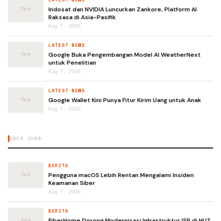
Indosat dan NVIDIA Luncurkan Zankore, Platform AI
Raksasa di Asia-Pasifik
Aug 7, 2026
LATEST NEWS
Google Buka Pengembangan Model AI WeatherNext
untuk Penelitian
Aug 7, 2026
LATEST NEWS
Google Wallet Kini Punya Fitur Kirim Uang untuk Anak
Aug 7, 2026
BACA JUGA
BERITA
Pengguna macOS Lebih Rentan Mengalami Insiden
Keamanan Siber
Aug 7, 2026
BERITA
FiberHome Dorong Modernisasi Infrastruktur ISP di HUT