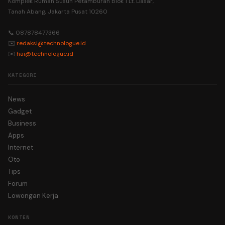
Komplek Rumah Susun Petamburan Blok 1 Lt. Dasar,
Tanah Abang, Jakarta Pusat 10260
📞 087878477366
✉️
redaksi@technologue.id
✉️
hai@technologue.id
KATEGORI
News
Gadget
Business
Apps
Internet
Oto
Tips
Forum
Lowongan Kerja
KONTEN