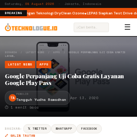
Saturday,
08 August 2026
· Jakarta, Indonesia
ont Load dengan Teknologi DryClean Ozone
LEPAS Siapkan Test Drive dan 
BREAKING
☰
⌕
BERANDA
/
LATEST NEWS
/
APPS
/
GOOGLE PERPANJANG UJI COBA GRATIS
LAYAN…
LATEST NEWS
APPS
Google Perpanjang Uji Coba Gratis Layanan
Google Play Pass
PENULIS
TA
Apr 13, 2020
Tangguh Yudha Ramadhan
⏱ 1 menit baca
BAGIKAN:
𝕏 TWITTER
WHATSAPP
FACEBOOK
🔗 SALIN TAUTAN