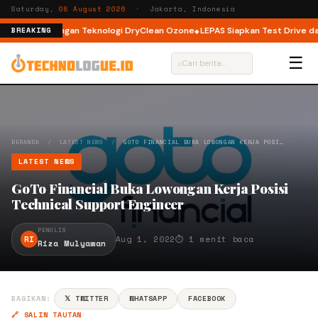
Saturday,
08 August 2026
· Jakarta, Indonesia
ont Load dengan Teknologi DryClean Ozone
LEPAS Siapkan Test Drive dan 
BREAKING
☰
⌕
BERANDA
/
LATEST NEWS
/
GOTO FINANCIAL BUKA LOWONGAN KERJA POSI…
LATEST NEWS
GoTo Financial Buka Lowongan Kerja Posisi
Technical Support Engineer
PENULIS
RI
Aug 1, 2022
⏱ 1 menit baca
Riza Mulyawan
BAGIKAN:
𝕏 TWITTER
WHATSAPP
FACEBOOK
🔗 SALIN TAUTAN