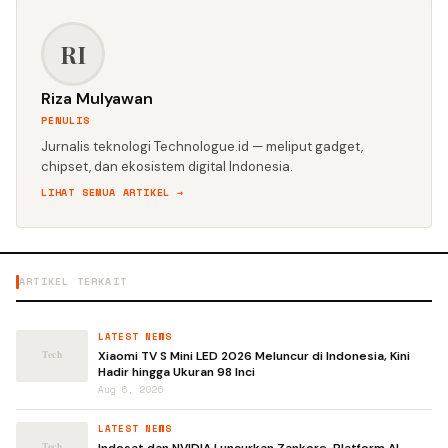
RI
Riza Mulyawan
PENULIS
Jurnalis teknologi Technologue.id — meliput gadget,
chipset, dan ekosistem digital Indonesia.
LIHAT SEMUA ARTIKEL →
ARTIKEL TERKAIT
LATEST NEWS
Xiaomi TV S Mini LED 2026 Meluncur di Indonesia, Kini
Hadir hingga Ukuran 98 Inci
Aug 6, 2026
LATEST NEWS
Indosat dan NVIDIA Luncurkan Zankore, Platform AI