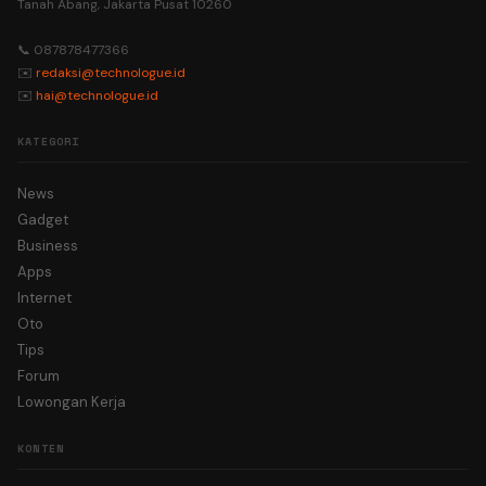
Tanah Abang, Jakarta Pusat 10260
📞 087878477366
✉️
redaksi@technologue.id
✉️
hai@technologue.id
KATEGORI
News
Gadget
Business
Apps
Internet
Oto
Tips
Forum
Lowongan Kerja
KONTEN