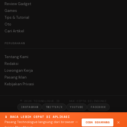
Review Gadget
Games
Tips & Tutorial
Oto
Cari Artikel
PERUSAHAAN
Tentang Kami
Redaksi
Lowongan Kerja
Pasang Iklan
Kebijakan Privasi
© 2026 TECHNOLOGUE.ID · HAK CIPTA DILINDUNGI
INSTAGRAM
TWITTER/X
YOUTUBE
FACEBOOK
📱 BACA LEBIH CEPAT DI APLIKASI
Pasang Technologue langsung dari browser —
COBA SEKARANG
✕