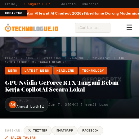
Friday,
07 August 2026
· Jakarta, Indonesia
istem Kreator AI lewat AI Cinefest 2026
FiberHome Dorong Modernisasi In
BREAKING
☰
⌕
BERANDA
/
NEWS
/
LATEST NEWS
/
HEADLINE
/
TECHNOLOGY
/
GPU
NVIDIA GEFORCE RTX TANGANI BEBAN KE…
NEWS
LATEST NEWS
HEADLINE
TECHNOLOGY
GPU Nvidia GeForce RTX Tangani Beban
Kerja Copilot AI Secara Lokal
PENULIS
AH
Jun 7, 2024
⏱ 2 menit baca
Ahmad Luthfi
BAGIKAN:
𝕏 TWITTER
WHATSAPP
FACEBOOK
🔗 SALIN TAUTAN