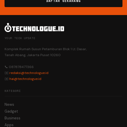
DAFTAR SEKARANG
YOUR TECH UPDATE
Komplek Rumah Susun Petamburan Blok 1 Lt. Dasar,
Tanah Abang, Jakarta Pusat 10260
📞 087878477366
✉️
redaksi@technologue.id
✉️
hai@technologue.id
KATEGORI
News
Gadget
Business
Apps