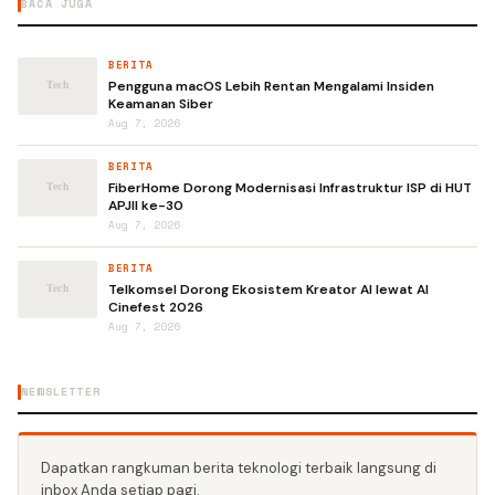
BACA JUGA
BERITA
Pengguna macOS Lebih Rentan Mengalami Insiden
Keamanan Siber
Aug 7, 2026
BERITA
FiberHome Dorong Modernisasi Infrastruktur ISP di HUT
APJII ke-30
Aug 7, 2026
BERITA
Telkomsel Dorong Ekosistem Kreator AI lewat AI
Cinefest 2026
Aug 7, 2026
NEWSLETTER
Dapatkan rangkuman berita teknologi terbaik langsung di
inbox Anda setiap pagi.